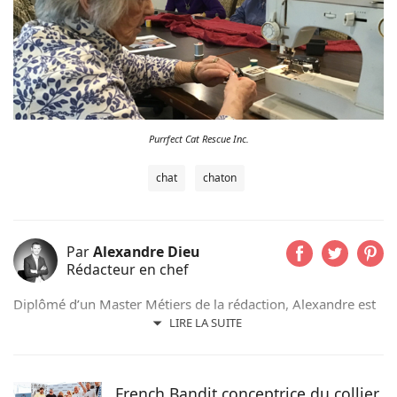
Purrfect Cat Rescue Inc.
chat
chaton
Par
Alexandre Dieu
Rédacteur en chef
Diplômé d’un Master Métiers de la rédaction, Alexandre est
un amoureux des chiens depuis son plus jeune âge. Après
LIRE LA SUITE
avoir grandi avec de nombreux chiens, cet adorateur des
Beaucerons vous déniche chaque jour les actualités qui vont
vous émouvoir et vous informer sur nos compagnons
French Bandit conceptrice du collier