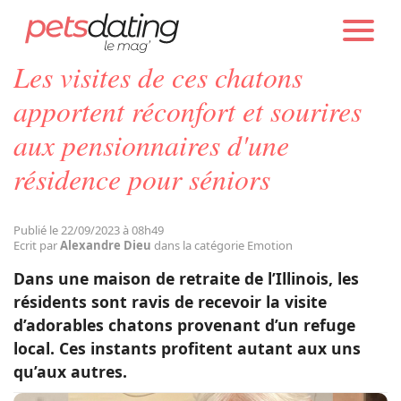
PETS DATING
ACTUALITÉS
EMOTION
Les visites de ces chatons
Chien
apportent réconfort et sourires
aux pensionnaires d'une
Chat
résidence pour séniors
Faits Divers
Publié le 22/09/2023 à 08h49
Ecrit par
Alexandre Dieu
dans la catégorie Emotion
Emotion
Dans une maison de retraite de l’Illinois, les
résidents sont ravis de recevoir la visite
Tops
d’adorables chatons provenant d’un refuge
local. Ces instants profitent autant aux uns
qu’aux autres.
Sauvetages