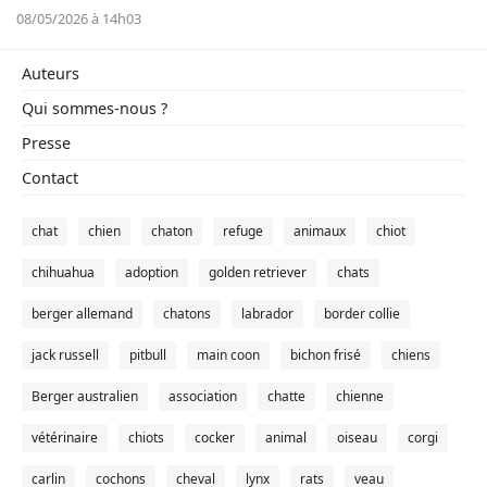
08/05/2026 à 14h03
Auteurs
Qui sommes-nous ?
Presse
Contact
chat
chien
chaton
refuge
animaux
chiot
chihuahua
adoption
golden retriever
chats
berger allemand
chatons
labrador
border collie
jack russell
pitbull
main coon
bichon frisé
chiens
Berger australien
association
chatte
chienne
vétérinaire
chiots
cocker
animal
oiseau
corgi
carlin
cochons
cheval
lynx
rats
veau