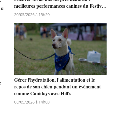
meilleures performances canines du Festival
a
de Cannes
20/05/2026 à 15h20
Gérer l'hydratation, l'alimentation et le
e
repos de son chien pendant un événement
comme Canidays avec Hill's
08/05/2026 à 14h03