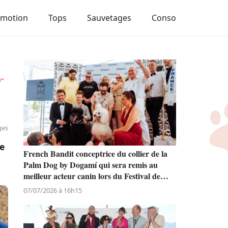
Emotion
Tops
Sauvetages
Conso
r
ges
ue
French Bandit conceptrice du collier de la
Palm Dog by Dogamí qui sera remis au
meilleur acteur canin lors du Festival de
Cannes
07/07/2026 à 16h15