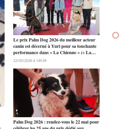
Le prix Palm Dog 2026 du meilleur acteur
canin est décerné à Yuri pour sa touchante
performance dans « La Chienne » (« La
Perra ») de Dominga Sotomayor
22/05/2026 à 14h39
Palm Dog 2026 : rendez-vous le 22 mai pour
célébrer les 25 ans du prix dédié aux
.