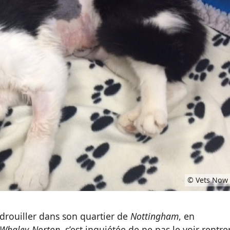
© Vets Now
drouiller dans son quartier de
Nottingham
, en
 Whaley-Norton
, s’est inquiétée de ne pas le voir rentrer