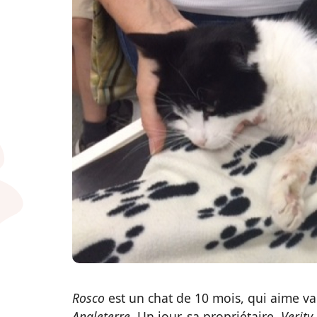
Rosco
est un chat de 10 mois, qui aime va
Angleterre
. Un jour, sa propriétaire,
Verity