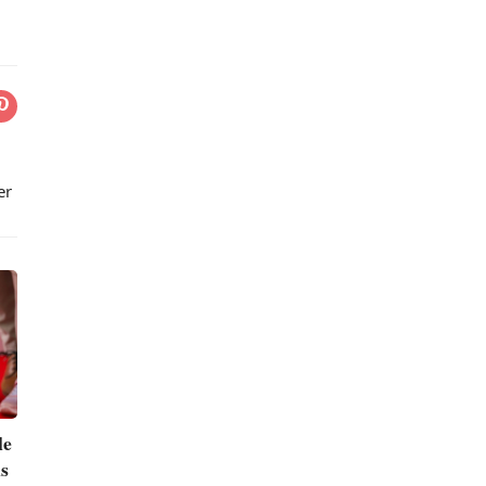
er
le
ns