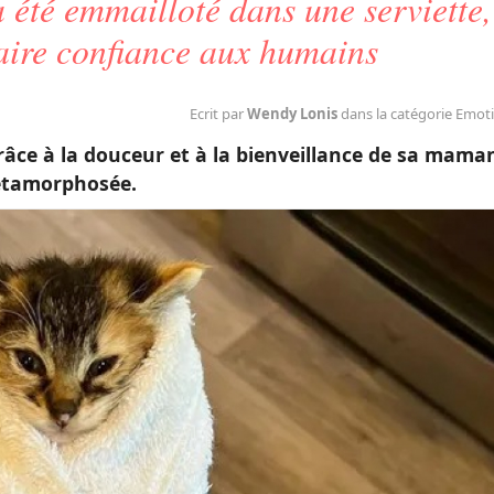
été emmailloté dans une serviette,
faire confiance aux humains
Ecrit par
Wendy Lonis
dans la catégorie Emot
âce à la douceur et à la bienveillance de sa mama
métamorphosée.