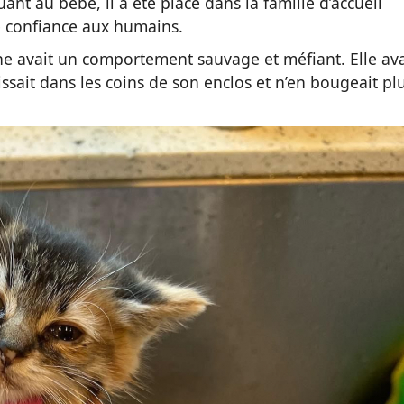
ant au bébé, il a été placé dans la famille d’accueil
re confiance aux humains.
ne avait un comportement sauvage et méfiant. Elle ava
issait dans les coins de son enclos et n’en bougeait plu