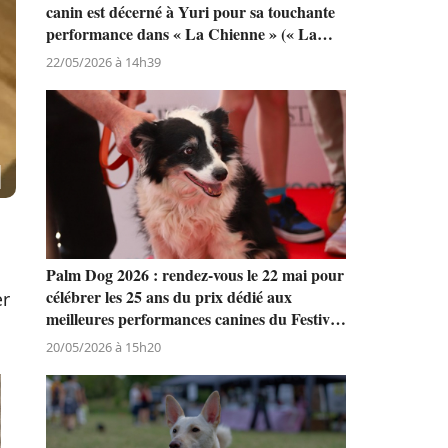
canin est décerné à Yuri pour sa touchante
performance dans « La Chienne » (« La
Perra ») de Dominga Sotomayor
22/05/2026 à 14h39
Palm Dog 2026 : rendez-vous le 22 mai pour
célébrer les 25 ans du prix dédié aux
er
meilleures performances canines du Festival
de Cannes
20/05/2026 à 15h20