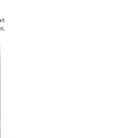
it
s,