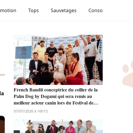
Emotion
Tops
Sauvetages
Conso
ion
French Bandit conceptrice du collier de la
la
Palm Dog by Dogamí qui sera remis au
meilleur acteur canin lors du Festival de
Cannes
07/07/2026 à 16h15