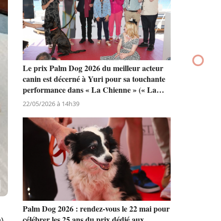
Le prix Palm Dog 2026 du meilleur acteur
canin est décerné à Yuri pour sa touchante
performance dans « La Chienne » (« La
Perra ») de Dominga Sotomayor
22/05/2026 à 14h39
Palm Dog 2026 : rendez-vous le 22 mai pour
célébrer les 25 ans du prix dédié aux
e
),