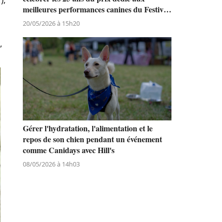
meilleures performances canines du Festival
de Cannes
20/05/2026 à 15h20
,
Gérer l'hydratation, l'alimentation et le
repos de son chien pendant un événement
comme Canidays avec Hill's
08/05/2026 à 14h03