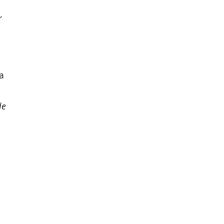
r
a
le