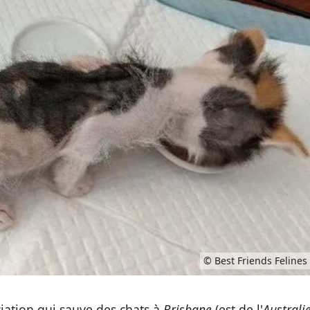
© Best Friends Felines
ciation qui sauve des chats à
Brisbane
(est de l'
Australi