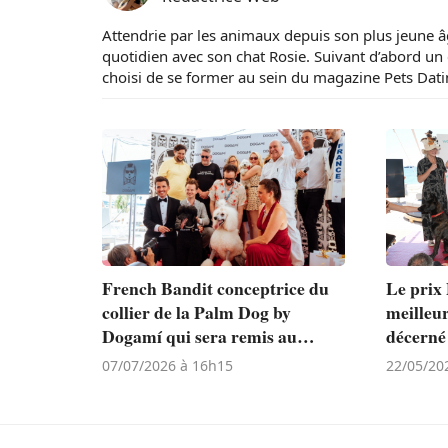
Attendrie par les animaux depuis son plus jeune â
quotidien avec son chat Rosie. Suivant d’abord un 
choisi de se former au sein du magazine Pets Dat
French Bandit conceptrice du
Le prix
collier de la Palm Dog by
meilleur
Dogamí qui sera remis au
décerné
meilleur acteur canin lors du
touchan
07/07/2026 à 16h15
22/05/20
Festival de Cannes
La Chien
Doming