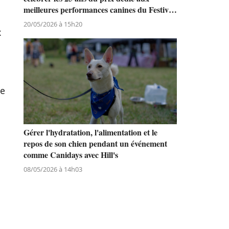
meilleures performances canines du Festival
de Cannes
20/05/2026 à 15h20
x
n
ce
Gérer l'hydratation, l'alimentation et le
repos de son chien pendant un événement
comme Canidays avec Hill's
08/05/2026 à 14h03