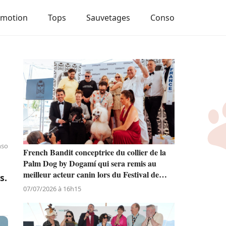
Emotion
Tops
Sauvetages
Conso
nso
French Bandit conceptrice du collier de la
Palm Dog by Dogamí qui sera remis au
meilleur acteur canin lors du Festival de
s.
Cannes
07/07/2026 à 16h15