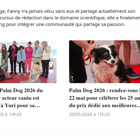
ge, Fanny n’a jamais vécu sans eux et partage actuellement son
cursus de rédaction dans le domaine scientifique, elle a finaleme
ing pour intégrer une communauté qui partage sa passion.
 Palm Dog 2026 du
Palm Dog 2026 : rendez-vous 
 acteur canin est
22 mai pour célébrer les 25 a
 à Yuri pour sa
du prix dédié aux meilleures
te performance dans «
performances canines du
26 à 14h39
20/05/2026 à 15h20
ne » (« La Perra ») de
Festival de Cannes
a Sotomayor