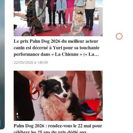
Le prix Palm Dog 2026 du meilleur acteur
canin est décerné à Yuri pour sa touchante
performance dans « La Chienne » (« La
Perra ») de Dominga Sotomayor
22/05/2026 à 14h39
Palm Dog 2026 : rendez-vous le 22 mai pour
célébrer les 25 ans du prix dédié aux