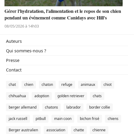
Gérer l'hydratation, l'alimentation et le repos de son chien
pendant un événement comme Canidays avec Hill's
08/05/2026 à 14h03
Auteurs
Qui sommes-nous ?
Presse
Contact
chat
chien
chaton
refuge
animaux
chiot
chihuahua
adoption
golden retriever
chats
berger allemand
chatons
labrador
border collie
jack russell
pitbull
main coon
bichon frisé
chiens
Berger australien
association
chatte
chienne