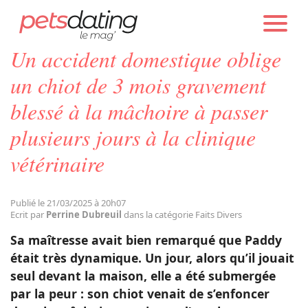
PETS DATING
ACTUALITÉS
FAITS DIVERS
Un accident domestique oblige
Chien
un chiot de 3 mois gravement
blessé à la mâchoire à passer
Chat
plusieurs jours à la clinique
vétérinaire
Faits Divers
Emotion
Publié le 21/03/2025 à 20h07
Ecrit par
Perrine Dubreuil
dans la catégorie Faits Divers
Sa maîtresse avait bien remarqué que Paddy
Tops
était très dynamique. Un jour, alors qu’il jouait
seul devant la maison, elle a été submergée
Sauvetages
par la peur : son chiot venait de s’enfoncer