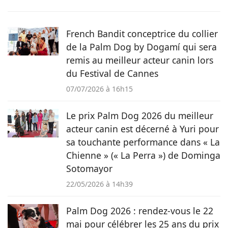
Après un cursus littéraire et artistique, elle s'oriente
naturellement vers la rédaction et prend beaucoup de plaisir
à raconter les histoires de nos amis à quatre pattes pour le
French Bandit conceptrice du collier
magazine Pets Dating.
de la Palm Dog by Dogamí qui sera
remis au meilleur acteur canin lors
du Festival de Cannes
07/07/2026 à 16h15
Le prix Palm Dog 2026 du meilleur
acteur canin est décerné à Yuri pour
sa touchante performance dans « La
Chienne » (« La Perra ») de Dominga
Sotomayor
22/05/2026 à 14h39
Palm Dog 2026 : rendez-vous le 22
mai pour célébrer les 25 ans du prix