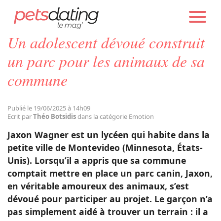
PETS DATING
ACTUALITÉS
EMOTION
Un adolescent dévoué construit
Chien
un parc pour les animaux de sa
commune
Chat
Publié le 19/06/2025 à 14h09
Faits Divers
Ecrit par
Théo Botsidis
dans la catégorie Emotion
Jaxon Wagner est un lycéen qui habite dans la
Emotion
petite ville de Montevideo (Minnesota, États-
Unis). Lorsqu’il a appris que sa commune
comptait mettre en place un parc canin, Jaxon,
Tops
en véritable amoureux des animaux, s’est
dévoué pour participer au projet. Le garçon n’a
Sauvetages
pas simplement aidé à trouver un terrain : il a