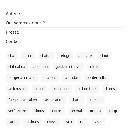
Auteurs
Qui sommes-nous ?
Presse
Contact
chat
chien
chaton
refuge
animaux
chiot
chihuahua
adoption
golden retriever
chats
berger allemand
chatons
labrador
border collie
jack russell
pitbull
main coon
bichon frisé
chiens
Berger australien
association
chatte
chienne
vétérinaire
chiots
cocker
animal
oiseau
corgi
carlin
cochons
cheval
lynx
rats
veau