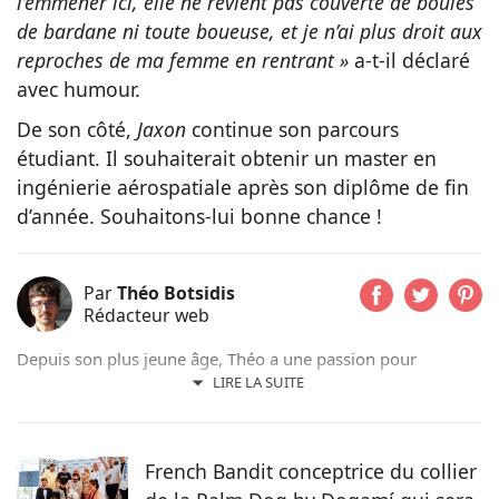
l’emmener ici, elle ne revient pas couverte de boules
de bardane ni toute boueuse, et je n’ai plus droit aux
reproches de ma femme en rentrant »
a-t-il déclaré
avec humour.
De son côté,
Jaxon
continue son parcours
étudiant. Il souhaiterait obtenir un master en
ingénierie aérospatiale après son diplôme de fin
d’année. Souhaitons-lui bonne chance !
Par
Théo Botsidis
Rédacteur web
Depuis son plus jeune âge, Théo a une passion pour
l’écriture. Aujourd’hui rédacteur web, il prend plaisir à
LIRE LA SUITE
partager ses découvertes sur le monde animal, qu’il s’agisse
d’actualités, de conseils pratiques ou d’histoires
émouvantes.
French Bandit conceptrice du collier