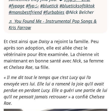
#fypage
#fypシ
#bluetick
#blueticksoftiktok
#mansbestfriend
#furbabies
@Nick Belcher
♬ You Found Me - Instrumental Pop Songs &
Kris Farrow
Et c’est ainsi que
Daisy
a rejoint la famille. Peu
après son adoption, elle est allée chez le
vétérinaire pour être examinée. La chienne vit
maintenant en bonne santé avec
Nick
, sa femme
et
Chelsea Rae
, sa fille.
« Il me dit tout le temps que c’est Lucy qui l’a
envoyée vers lui. Elle lui a ramené la joie qu’il avait
perdue en perdant Lucy. Elle a guéri une partie de lui
qu’il ne pensait jamais retrouver »
a confié
Chelsea
Rae
.