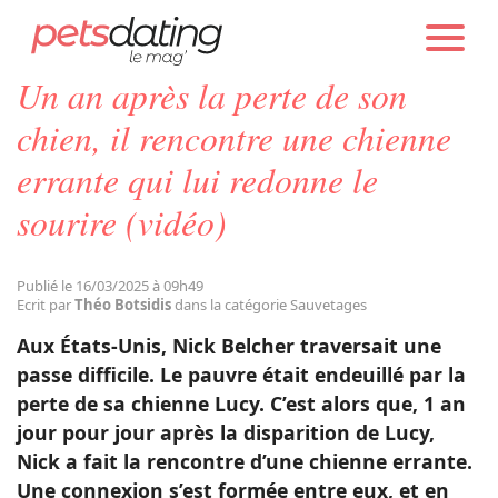
PETS DATING
ACTUALITÉS
SAUVETAGES
Un an après la perte de son
Chien
chien, il rencontre une chienne
errante qui lui redonne le
Chat
sourire (vidéo)
Faits Divers
Publié le 16/03/2025 à 09h49
Ecrit par
Théo Botsidis
dans la catégorie Sauvetages
Emotion
Aux États-Unis, Nick Belcher traversait une
passe difficile. Le pauvre était endeuillé par la
Tops
perte de sa chienne Lucy. C’est alors que, 1 an
jour pour jour après la disparition de Lucy,
Nick a fait la rencontre d’une chienne errante.
Sauvetages
Une connexion s’est formée entre eux, et en