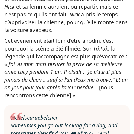
Nick
et sa femme auraient pu repartir, mais ce
n’est pas ce qu’ils ont fait.
Nick
a pris le temps
d’apprivoiser la chienne, pour qu’elle monte dans
la voiture avec eux.
Cet événement était loin d’être anodin, c’est
pourquoi la scène a été filmée. Sur
TikTok
, la
légende qui l’accompagne est plus qu’évocatrice :
« J’ai vu mon mari pleurer la perte de sa meilleure
amie Lucy pendant 1 an. Il disait : “Je n’aurai plus
jamais de chien… sauf si l’un d’eux me trouve.” Et un
an jour pour jour après l’avoir perdue…
[nous
rencontrons cette chienne]
»
@chelsearaebelcher
Sometimes you go out looking for a dog, and
sometimes they find you. ❤️
#fypシ゚viral