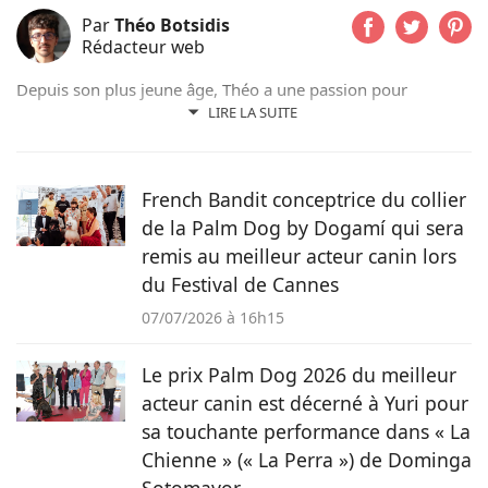
Par
Théo Botsidis
Rédacteur web
Depuis son plus jeune âge, Théo a une passion pour
l’écriture. Aujourd’hui rédacteur web, il prend plaisir à
LIRE LA SUITE
partager ses découvertes sur le monde animal, qu’il s’agisse
d’actualités, de conseils pratiques ou d’histoires
émouvantes.
French Bandit conceptrice du collier
de la Palm Dog by Dogamí qui sera
remis au meilleur acteur canin lors
du Festival de Cannes
07/07/2026 à 16h15
Le prix Palm Dog 2026 du meilleur
acteur canin est décerné à Yuri pour
sa touchante performance dans « La
Chienne » (« La Perra ») de Dominga
Sotomayor