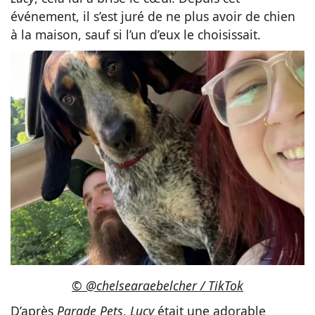
événement, il s’est juré de ne plus avoir de chien
à la maison, sauf si l’un d’eux le choisissait.
© @chelsearaebelcher / TikTok
D’après
Parade Pets
,
Lucy
était une adorable