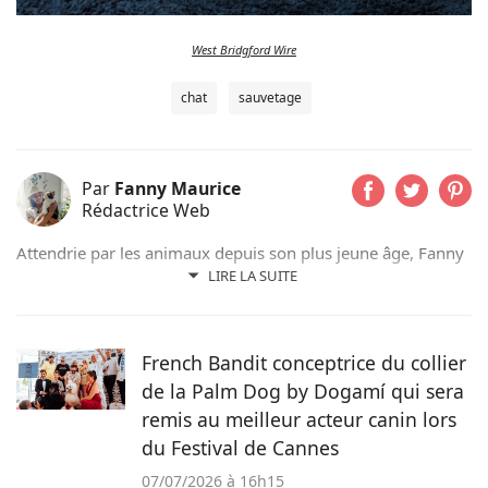
West Bridgford Wire
chat
sauvetage
Par
Fanny Maurice
Rédactrice Web
Attendrie par les animaux depuis son plus jeune âge, Fanny
n’a jamais vécu sans eux et partage actuellement son
LIRE LA SUITE
quotidien avec son chat Rosie. Suivant d’abord un cursus de
rédaction dans le domaine scientifique, elle a finalement
choisi de se former au sein du magazine Pets Dating pour
French Bandit conceptrice du collier
intégrer une communauté qui partage sa passion.
de la Palm Dog by Dogamí qui sera
remis au meilleur acteur canin lors
du Festival de Cannes
07/07/2026 à 16h15