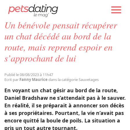
PETS DATING
ACTUALITÉS
SAUVETAGES
Un bénévole pensait récupérer
Chien
un chat décédé au bord de la
route, mais reprend espoir en
Chat
s’approchant de lui
Faits Divers
Publié le 08/08/2023 à 11h47
Ecrit par
Fanny Maurice
dans la catégorie Sauvetages
Emotion
En voyant un chat gésir au bord de la route,
Daniel Bradshaw ne s’attendait pas à le sauver.
Tops
En réalité, il se préparait à annoncer son décès
à ses propriétaires. Pourtant, la vie n’avait pas
encore quitté la boule de poils. La situation a
Sauvetages
pris un tout autre tournant.