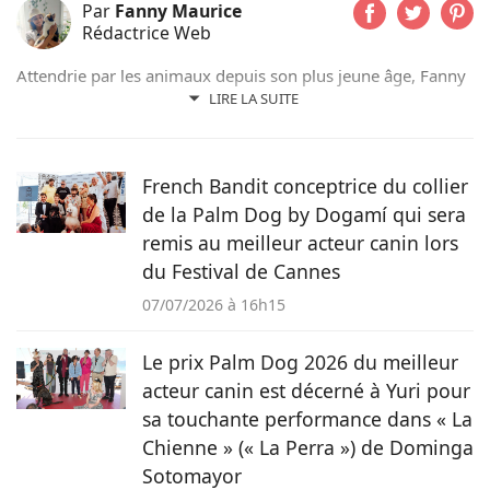
Par
Fanny Maurice
Rédactrice Web
Attendrie par les animaux depuis son plus jeune âge, Fanny
n’a jamais vécu sans eux et partage actuellement son
LIRE LA SUITE
quotidien avec son chat Rosie. Suivant d’abord un cursus de
rédaction dans le domaine scientifique, elle a finalement
choisi de se former au sein du magazine Pets Dating pour
French Bandit conceptrice du collier
intégrer une communauté qui partage sa passion.
de la Palm Dog by Dogamí qui sera
remis au meilleur acteur canin lors
du Festival de Cannes
07/07/2026 à 16h15
Le prix Palm Dog 2026 du meilleur
acteur canin est décerné à Yuri pour
sa touchante performance dans « La
Chienne » (« La Perra ») de Dominga
Sotomayor