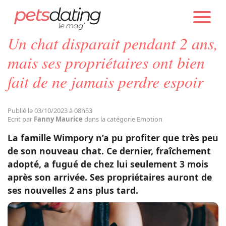
PETS DATING
ACTUALITÉS
EMOTION
Un chat disparait pendant 2 ans,
Chien
mais ses propriétaires ont bien
fait de ne jamais perdre espoir
Chat
Publié le 03/10/2023 à 08h53
Faits Divers
Ecrit par
Fanny Maurice
dans la catégorie Emotion
La famille Wimpory n’a pu profiter que très peu
Emotion
de son nouveau chat. Ce dernier, fraîchement
adopté, a fugué de chez lui seulement 3 mois
après son arrivée. Ses propriétaires auront de
Tops
ses nouvelles 2 ans plus tard.
Sauvetages