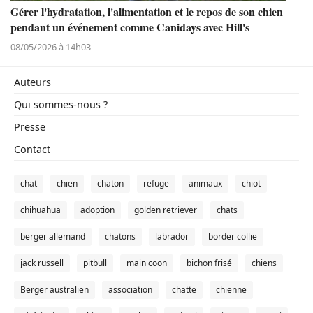
Gérer l'hydratation, l'alimentation et le repos de son chien
pendant un événement comme Canidays avec Hill's
08/05/2026 à 14h03
Auteurs
Qui sommes-nous ?
Presse
Contact
chat
chien
chaton
refuge
animaux
chiot
chihuahua
adoption
golden retriever
chats
berger allemand
chatons
labrador
border collie
jack russell
pitbull
main coon
bichon frisé
chiens
Berger australien
association
chatte
chienne