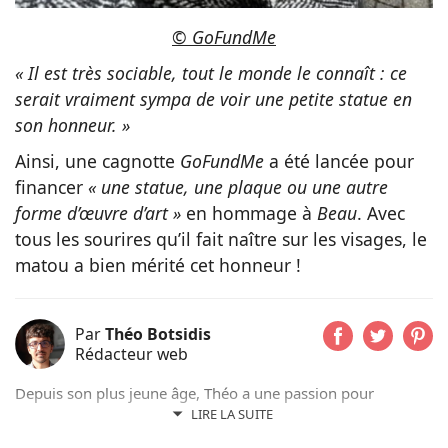
© GoFundMe
« Il est très sociable, tout le monde le connaît : ce
serait vraiment sympa de voir une petite statue en
son honneur. »
Ainsi, une cagnotte
GoFundMe
a été lancée pour
financer
« une statue, une plaque ou une autre
forme d’œuvre d’art »
en hommage à
Beau
. Avec
tous les sourires qu’il fait naître sur les visages, le
matou a bien mérité cet honneur !
Par
Théo Botsidis
Rédacteur web
Depuis son plus jeune âge, Théo a une passion pour
l’écriture. Aujourd’hui rédacteur web, il prend plaisir à
LIRE LA SUITE
partager ses découvertes sur le monde animal, qu’il s’agisse