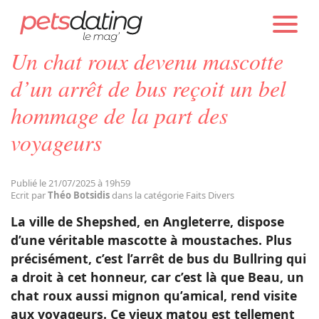
PETS DATING
ACTUALITÉS
FAITS DIVERS
Un chat roux devenu mascotte
Chien
d’un arrêt de bus reçoit un bel
hommage de la part des
Chat
voyageurs
Faits Divers
Publié le 21/07/2025 à 19h59
Ecrit par
Théo Botsidis
dans la catégorie Faits Divers
Emotion
La ville de Shepshed, en Angleterre, dispose
d’une véritable mascotte à moustaches. Plus
Tops
précisément, c’est l’arrêt de bus du Bullring qui
a droit à cet honneur, car c’est là que Beau, un
chat roux aussi mignon qu’amical, rend visite
Sauvetages
aux voyageurs. Ce vieux matou est tellement