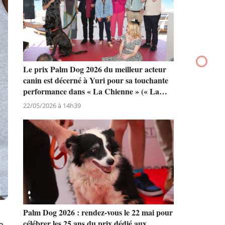
Le prix Palm Dog 2026 du meilleur acteur
canin est décerné à Yuri pour sa touchante
performance dans « La Chienne » (« La
Perra ») de Dominga Sotomayor
22/05/2026 à 14h39
Palm Dog 2026 : rendez-vous le 22 mai pour
célébrer les 25 ans du prix dédié aux
e