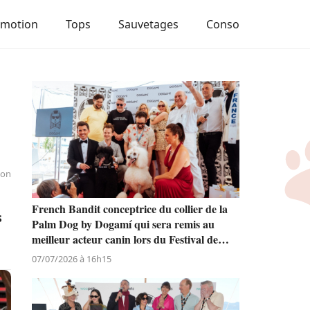
Emotion
Tops
Sauvetages
Conso
ion
French Bandit conceptrice du collier de la
s
Palm Dog by Dogamí qui sera remis au
meilleur acteur canin lors du Festival de
Cannes
07/07/2026 à 16h15