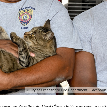
© City of Greensboro Fire Department / Facebook
sboro
, en
Caroline du Nord
(
États-Unis
), ont reçu la visit