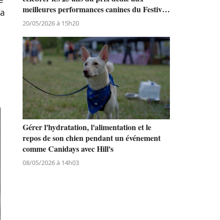
meilleures performances canines du Festival
la
de Cannes
20/05/2026 à 15h20
Gérer l'hydratation, l'alimentation et le
repos de son chien pendant un événement
comme Canidays avec Hill's
08/05/2026 à 14h03