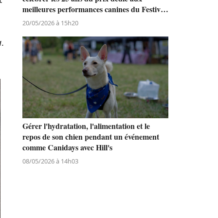
meilleures performances canines du Festival
de Cannes
20/05/2026 à 15h20
a
.
Gérer l'hydratation, l'alimentation et le
repos de son chien pendant un événement
comme Canidays avec Hill's
08/05/2026 à 14h03