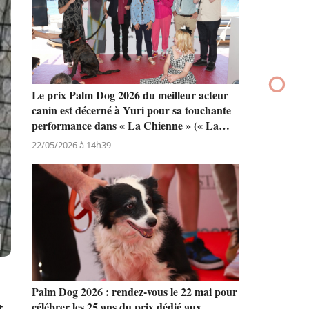
Le prix Palm Dog 2026 du meilleur acteur
canin est décerné à Yuri pour sa touchante
performance dans « La Chienne » (« La
Perra ») de Dominga Sotomayor
22/05/2026 à 14h39
Palm Dog 2026 : rendez-vous le 22 mai pour
célébrer les 25 ans du prix dédié aux
t