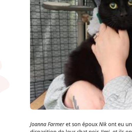
Joanna Farmer
et son époux
Nik
ont eu un
disparition de leur chat noir,
Jimi
, et ils o