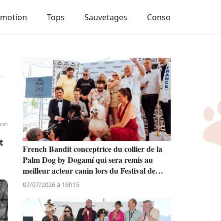
Emotion
Tops
Sauvetages
Conso
t
ion
t
French Bandit conceptrice du collier de la
Palm Dog by Dogamí qui sera remis au
meilleur acteur canin lors du Festival de
Cannes
07/07/2026 à 16h15