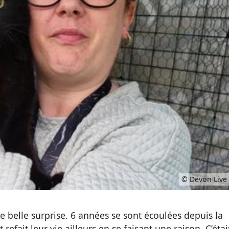
© Devon Live
e belle surprise. 6 années se sont écoulées depuis la
nt refait leur vie ailleurs en se faisant une raison. C’étai