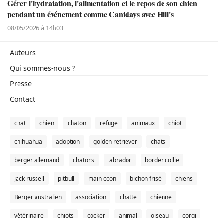
Gérer l'hydratation, l'alimentation et le repos de son chien
pendant un événement comme Canidays avec Hill's
08/05/2026 à 14h03
Auteurs
Qui sommes-nous ?
Presse
Contact
chat
chien
chaton
refuge
animaux
chiot
chihuahua
adoption
golden retriever
chats
berger allemand
chatons
labrador
border collie
jack russell
pitbull
main coon
bichon frisé
chiens
Berger australien
association
chatte
chienne
vétérinaire
chiots
cocker
animal
oiseau
corgi