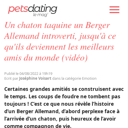
PETS DATING
ACTUALITÉS
EMOTION
Un chaton taquine un Berger
Chien
Allemand introverti, jusqu'à ce
qu'ils deviennent les meilleurs
Chat
amis du monde (vidéo)
Faits Divers
Publié le 04/08/2022 à 19h19
Ecrit par
Joséphine Voisart
dans la catégorie Emotion
Emotion
Certaines grandes amitiés se construisent avec
le temps. Les coups de foudre ne tombent pas
Tops
toujours ! C’est ce que nous révèle l’histoire
d’un Berger Allemand, d’abord perplexe face à
l’arrivée d’un chaton, puis heureux de l’avoir
Sauvetages
comme compagnon de vie.