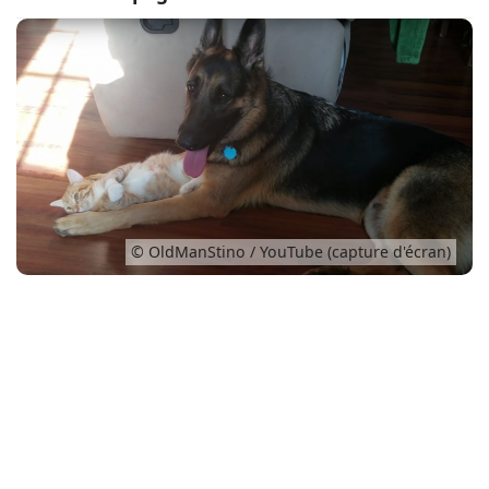
Conso
© OldManStino / YouTube (capture d'écran)