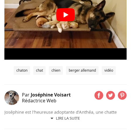
chaton
chat
chien
berger allemand
vidéo
Par
Joséphine Voisart
Rédactrice Web
Joséphine est l'heureuse adoptante d'Anthéa, une chatte
issue d'un refuge de sa région ; et de Lizzy, une chienne qui
LIRE LA SUITE
a connu l'errance en Roumanie. Passionnée d’animaux, de
lecture et d’écriture, elle utilise sa plume aiguisée au service