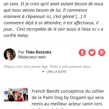
un sens. Et je crois qu’il avait autant besoin de nous
que nous avions besoin de lui. Il commence
vraiment à s’épanouir ici, c’est génial
[...]
Il
commence déjà à se détendre, il est affectueux, il
joue… C’est incroyable de le voir aussi à l’aise ici »
a
confié
Haley
.
Par
Théo Botsidis
Rédacteur web
Depuis son plus jeune âge, Théo a une passion pour
l’écriture. Aujourd’hui rédacteur web, il prend plaisir à
LIRE LA SUITE
partager ses découvertes sur le monde animal, qu’il s’agisse
d’actualités, de conseils pratiques ou d’histoires
émouvantes.
French Bandit conceptrice du collier
de la Palm Dog by Dogamí qui sera
remis au meilleur acteur canin lors