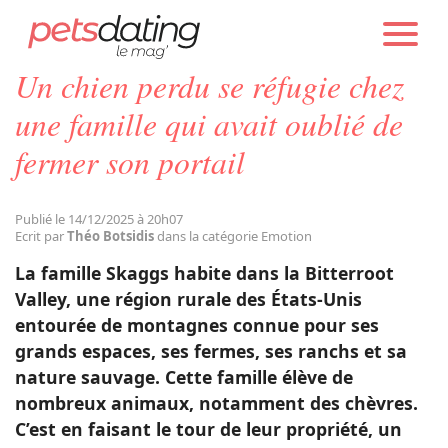
PETS DATING
ACTUALITÉS
EMOTION
Un chien perdu se réfugie chez
Chien
une famille qui avait oublié de
fermer son portail
Chat
Publié le 14/12/2025 à 20h07
Faits Divers
Ecrit par
Théo Botsidis
dans la catégorie Emotion
La famille Skaggs habite dans la Bitterroot
Emotion
Valley, une région rurale des États-Unis
entourée de montagnes connue pour ses
grands espaces, ses fermes, ses ranchs et sa
Tops
nature sauvage. Cette famille élève de
nombreux animaux, notamment des chèvres.
Sauvetages
C’est en faisant le tour de leur propriété, un