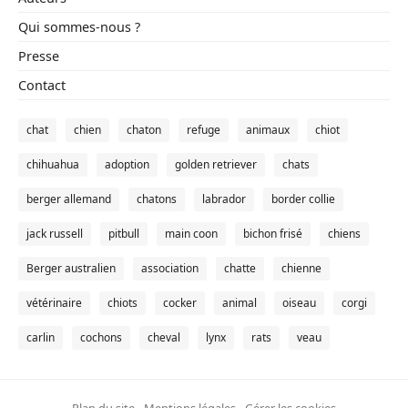
Qui sommes-nous ?
Presse
Contact
chat
chien
chaton
refuge
animaux
chiot
chihuahua
adoption
golden retriever
chats
berger allemand
chatons
labrador
border collie
jack russell
pitbull
main coon
bichon frisé
chiens
Berger australien
association
chatte
chienne
vétérinaire
chiots
cocker
animal
oiseau
corgi
carlin
cochons
cheval
lynx
rats
veau