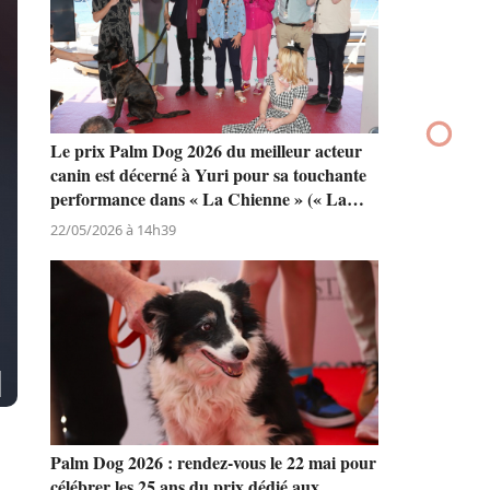
Le prix Palm Dog 2026 du meilleur acteur
canin est décerné à Yuri pour sa touchante
performance dans « La Chienne » (« La
Perra ») de Dominga Sotomayor
22/05/2026 à 14h39
Palm Dog 2026 : rendez-vous le 22 mai pour
célébrer les 25 ans du prix dédié aux