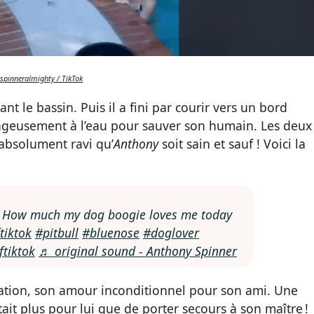
spinneralmighty / TikTok
ant le bassin. Puis il a fini par courir vers un bord
urageusement à l’eau pour sauver son humain. Les deux
 absolument ravi qu’
Anthony
soit sain et sauf ! Voici la
 How much my dog boogie loves me today
tiktok
#pitbull
#bluenose
#doglover
ftiktok
♬ original sound - Anthony Spinner
tation, son amour inconditionnel pour son ami. Une
tait plus pour lui que de porter secours à son maître !