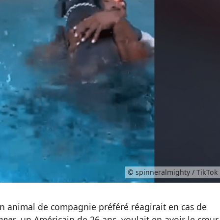
© spinneralmighty / TikTok
 animal de compagnie préféré réagirait en cas de
nner
, un Américain de 26 ans, voulait en avoir le cœur