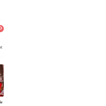
nt
le