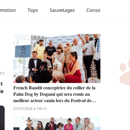
Emotion
Tops
Sauvetages
Conso
ers
ut
French Bandit conceptrice du collier de la
le
Palm Dog by Dogamí qui sera remis au
meilleur acteur canin lors du Festival de
Cannes
07/07/2026 à 16h15