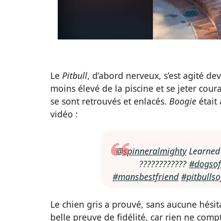
Le
Pitbull
, d’abord nerveux, s’est agité dev
moins élevé de la piscine et se jeter co
se sont retrouvés et enlacés.
Boogie
était
vidéo :
@spinneralmighty
Learned
????????????
#dogsof
#mansbestfriend
#pitbullso
Le chien gris a prouvé, sans aucune hési
belle preuve de fidélité, car rien ne comp