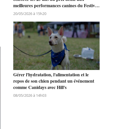
meilleures performances canines du Festival
de Cannes
20/05/2026 à 15h20
Gérer l'hydratation, l'alimentation et le
repos de son chien pendant un événement
comme Canidays avec Hill's
08/05/2026 à 14h03