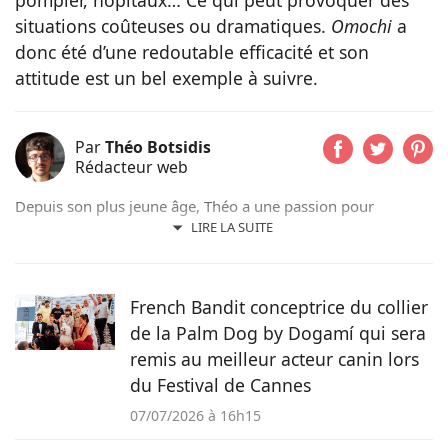
pompier, hôpitaux… Ce qui peut provoquer des
situations coûteuses ou dramatiques.
Omochi
a
donc été d’une redoutable efficacité et son
attitude est un bel exemple à suivre.
Par
Théo Botsidis
Rédacteur web
Depuis son plus jeune âge, Théo a une passion pour
l’écriture. Aujourd’hui rédacteur web, il prend plaisir à
LIRE LA SUITE
partager ses découvertes sur le monde animal, qu’il s’agisse
d’actualités, de conseils pratiques ou d’histoires
émouvantes.
French Bandit conceptrice du collier
de la Palm Dog by Dogamí qui sera
remis au meilleur acteur canin lors
du Festival de Cannes
07/07/2026 à 16h15