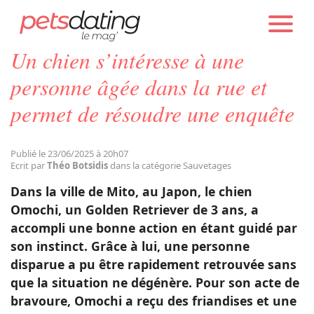
PETS DATING
ACTUALITÉS
SAUVETAGES
Un chien s’intéresse à une
Chien
personne âgée dans la rue et
permet de résoudre une enquête
Chat
Publié le 23/06/2025 à 20h07
Faits Divers
Ecrit par
Théo Botsidis
dans la catégorie Sauvetages
Dans la ville de Mito, au Japon, le chien
Emotion
Omochi, un Golden Retriever de 3 ans, a
accompli une bonne action en étant guidé par
son instinct. Grâce à lui, une personne
Tops
disparue a pu être rapidement retrouvée sans
que la situation ne dégénère. Pour son acte de
Sauvetages
bravoure, Omochi a reçu des friandises et une