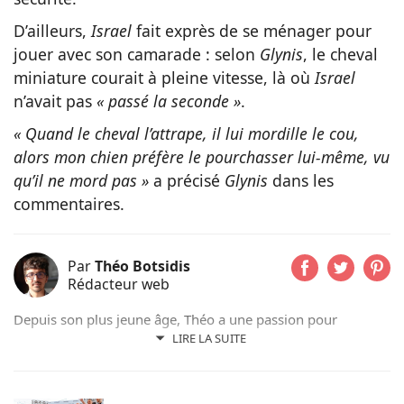
D’ailleurs,
Israel
fait exprès de se ménager pour
jouer avec son camarade : selon
Glynis
, le cheval
miniature courait à pleine vitesse, là où
Israel
n’avait pas
« passé la seconde »
.
« Quand le cheval l’attrape, il lui mordille le cou,
alors mon chien préfère le pourchasser lui-même, vu
qu’il ne mord pas »
a précisé
Glynis
dans les
commentaires.
Par
Théo Botsidis
Rédacteur web
Depuis son plus jeune âge, Théo a une passion pour
l’écriture. Aujourd’hui rédacteur web, il prend plaisir à
LIRE LA SUITE
partager ses découvertes sur le monde animal, qu’il s’agisse
d’actualités, de conseils pratiques ou d’histoires
émouvantes.