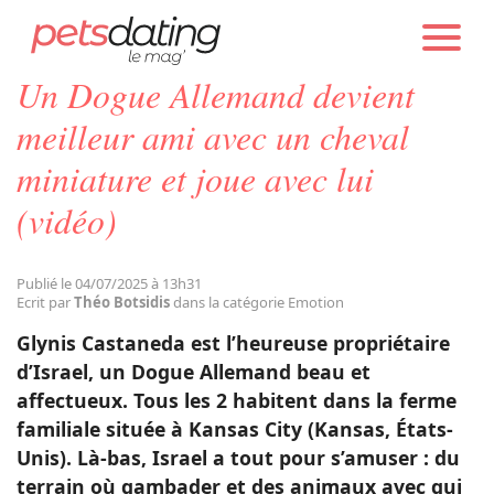
PETS DATING
ACTUALITÉS
EMOTION
Un Dogue Allemand devient
Chien
meilleur ami avec un cheval
miniature et joue avec lui
Chat
(vidéo)
Faits Divers
Publié le 04/07/2025 à 13h31
Ecrit par
Théo Botsidis
dans la catégorie Emotion
Emotion
Glynis Castaneda est l’heureuse propriétaire
d’Israel, un Dogue Allemand beau et
Tops
affectueux. Tous les 2 habitent dans la ferme
familiale située à Kansas City (Kansas, États-
Unis). Là-bas, Israel a tout pour s’amuser : du
Sauvetages
terrain où gambader et des animaux avec qui