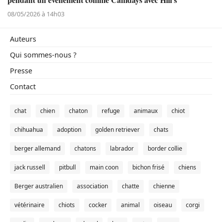
08/05/2026 à 14h03
Auteurs
Qui sommes-nous ?
Presse
Contact
chat
chien
chaton
refuge
animaux
chiot
chihuahua
adoption
golden retriever
chats
berger allemand
chatons
labrador
border collie
jack russell
pitbull
main coon
bichon frisé
chiens
Berger australien
association
chatte
chienne
vétérinaire
chiots
cocker
animal
oiseau
corgi