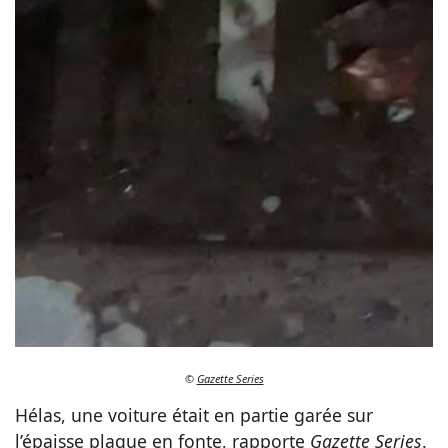
©
Gazette Series
Hélas, une voiture était en partie garée sur
l’épaisse plaque en fonte, rapporte
Gazette Series
.