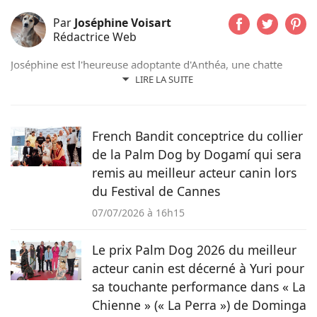
Par
Joséphine Voisart
Rédactrice Web
Joséphine est l'heureuse adoptante d'Anthéa, une chatte
issue d'un refuge de sa région ; et de Lizzy, une chienne qui
LIRE LA SUITE
a connu l'errance en Roumanie. Passionnée d’animaux, de
lecture et d’écriture, elle utilise sa plume aiguisée au service
des animaux et de tous ceux qui les aiment sur Pets-
French Bandit conceptrice du collier
Dating.com
de la Palm Dog by Dogamí qui sera
remis au meilleur acteur canin lors
du Festival de Cannes
07/07/2026 à 16h15
Le prix Palm Dog 2026 du meilleur
acteur canin est décerné à Yuri pour
sa touchante performance dans « La
Chienne » (« La Perra ») de Dominga