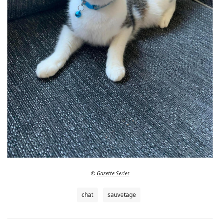
©
Gazette Series
chat
sauvetage