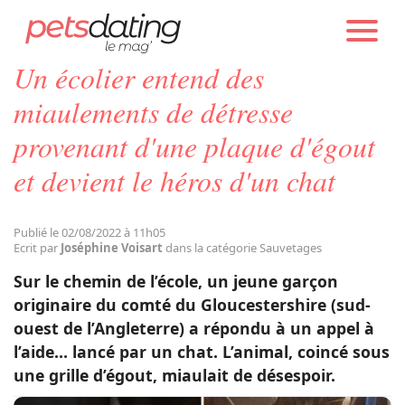
PETS DATING
ACTUALITÉS
SAUVETAGES
Un écolier entend des
Chien
miaulements de détresse
provenant d'une plaque d'égout
Chat
et devient le héros d'un chat
Faits Divers
Publié le 02/08/2022 à 11h05
Ecrit par
Joséphine Voisart
dans la catégorie Sauvetages
Emotion
Sur le chemin de l’école, un jeune garçon
originaire du comté du Gloucestershire (sud-
Tops
ouest de l’Angleterre) a répondu à un appel à
l’aide… lancé par un chat. L’animal, coincé sous
une grille d’égout, miaulait de désespoir.
Sauvetages