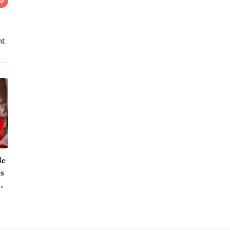
nt
le
ns