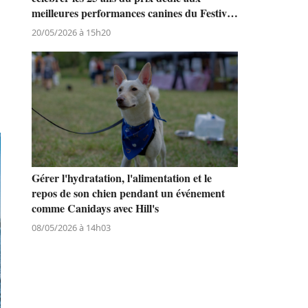
meilleures performances canines du Festival
.
de Cannes
20/05/2026 à 15h20
Gérer l'hydratation, l'alimentation et le
repos de son chien pendant un événement
comme Canidays avec Hill's
08/05/2026 à 14h03