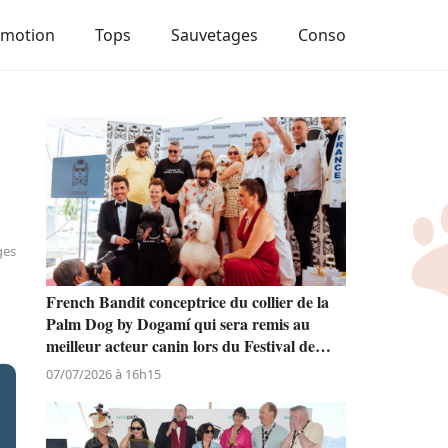
Emotion
Tops
Sauvetages
Conso
ges
French Bandit conceptrice du collier de la
Palm Dog by Dogamí qui sera remis au
meilleur acteur canin lors du Festival de
Cannes
07/07/2026 à 16h15