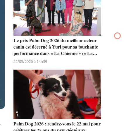
Le prix Palm Dog 2026 du meilleur acteur
canin est décerné à Yuri pour sa touchante
performance dans « La Chienne » (« La
Perra ») de Dominga Sotomayor
22/05/2026 à 14h39
.
Palm Dog 2026 : rendez-vous le 22 mai pour
célébrer les 25 ans du prix dédié aux