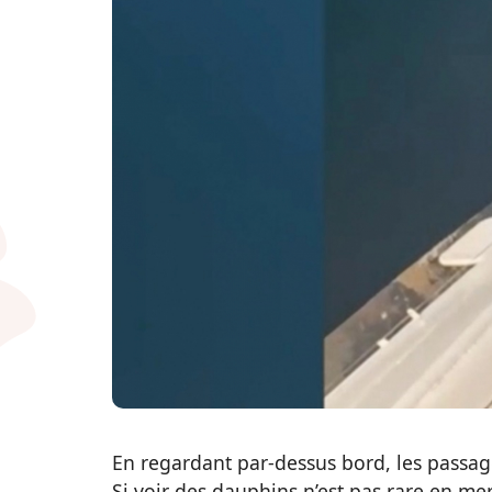
En regardant par-dessus bord, les passag
Si voir des dauphins n’est pas rare en mer