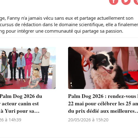
ge, Fanny n’a jamais vécu sans eux et partage actuellement son
cursus de rédaction dans le domaine scientifique, elle a finaleme
ing pour intégrer une communauté qui partage sa passion.
 Palm Dog 2026 du
Palm Dog 2026 : rendez-vous 
 acteur canin est
22 mai pour célébrer les 25 a
 à Yuri pour sa
du prix dédié aux meilleures
te performance dans «
performances canines du
26 à 14h39
20/05/2026 à 15h20
ne » (« La Perra ») de
Festival de Cannes
a Sotomayor