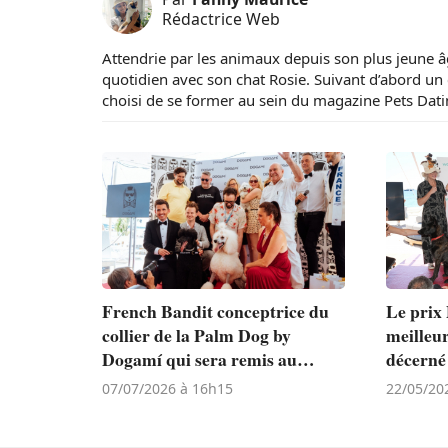
Rédactrice Web
Attendrie par les animaux depuis son plus jeune â
quotidien avec son chat Rosie. Suivant d’abord un 
choisi de se former au sein du magazine Pets Dat
French Bandit conceptrice du
Le prix
collier de la Palm Dog by
meilleur
Dogamí qui sera remis au
décerné
meilleur acteur canin lors du
touchan
07/07/2026 à 16h15
22/05/20
Festival de Cannes
La Chien
Doming