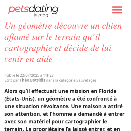
PETS DATING
ACTUALITÉS
SAUVETAGES
Un géomètre découvre un chien
Chien
affamé sur le terrain qu’il
cartographie et décide de lui
Chat
venir en aide
Faits Divers
Publié le 22/07/2025 à 11h23
Ecrit par
Théo Botsidis
dans la catégorie Sauvetages
Emotion
Alors qu’il effectuait une mission en Floride
(États-Unis), un géomètre a été confronté à
Tops
une situation révoltante. Une maison a attiré
son attention, et l’homme a demandé à entrer
avec son matériel pour cartographier le
Sauvetages
terrain. La propriétaire l’a laissé entrer, et en