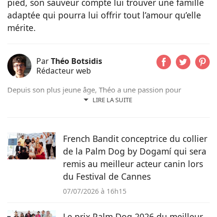
pied, son sauveur compte lui trouver une famille
adaptée qui pourra lui offrir tout l’amour qu’elle
mérite.
Par
Théo Botsidis
Rédacteur web
Depuis son plus jeune âge, Théo a une passion pour
l’écriture. Aujourd’hui rédacteur web, il prend plaisir à
LIRE LA SUITE
partager ses découvertes sur le monde animal, qu’il s’agisse
d’actualités, de conseils pratiques ou d’histoires
émouvantes.
French Bandit conceptrice du collier
de la Palm Dog by Dogamí qui sera
remis au meilleur acteur canin lors
du Festival de Cannes
07/07/2026 à 16h15
Le prix Palm Dog 2026 du meilleur