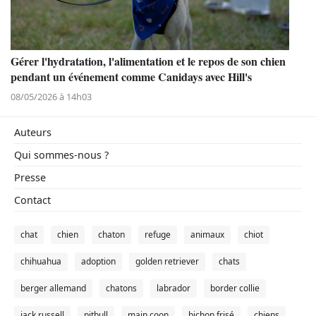
Gérer l'hydratation, l'alimentation et le repos de son chien
pendant un événement comme Canidays avec Hill's
08/05/2026 à 14h03
Auteurs
Qui sommes-nous ?
Presse
Contact
chat
chien
chaton
refuge
animaux
chiot
chihuahua
adoption
golden retriever
chats
berger allemand
chatons
labrador
border collie
jack russell
pitbull
main coon
bichon frisé
chiens