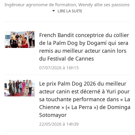
Ingénieur agronome de formation, Wendy allie ses passions
pour les mots et les animaux en écrivant pour Pets-dating.
LIRE LA SUITE
Rédactrice web indépendante, elle partage sa maison avec
de nombreux amis à poils ou à plumes : un berger
australien, des poules et même des pigeons voyageurs !
French Bandit conceptrice du collier
de la Palm Dog by Dogamí qui sera
remis au meilleur acteur canin lors
du Festival de Cannes
07/07/2026 à 16h15
Le prix Palm Dog 2026 du meilleur
acteur canin est décerné à Yuri pour
sa touchante performance dans « La
Chienne » (« La Perra ») de Dominga
Sotomayor
22/05/2026 à 14h39