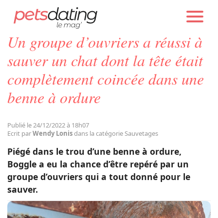
PETS DATING
ACTUALITÉS
SAUVETAGES
Un groupe d’ouvriers a réussi à
Chien
sauver un chat dont la tête était
complètement coincée dans une
Chat
benne à ordure
Faits Divers
Publié le 24/12/2022 à 18h07
Ecrit par
Wendy Lonis
dans la catégorie Sauvetages
Emotion
Piégé dans le trou d’une benne à ordure,
Boggle a eu la chance d’être repéré par un
Tops
groupe d’ouvriers qui a tout donné pour le
sauver.
Sauvetages