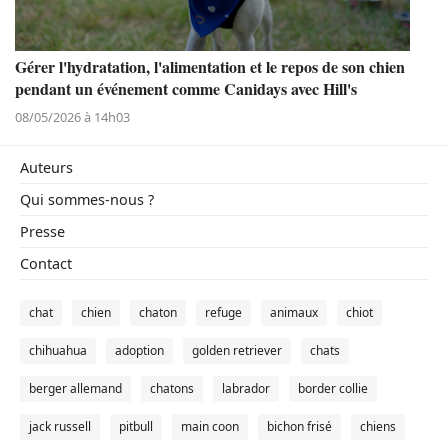
Gérer l'hydratation, l'alimentation et le repos de son chien
pendant un événement comme Canidays avec Hill's
08/05/2026 à 14h03
Auteurs
Qui sommes-nous ?
Presse
Contact
chat
chien
chaton
refuge
animaux
chiot
chihuahua
adoption
golden retriever
chats
berger allemand
chatons
labrador
border collie
jack russell
pitbull
main coon
bichon frisé
chiens