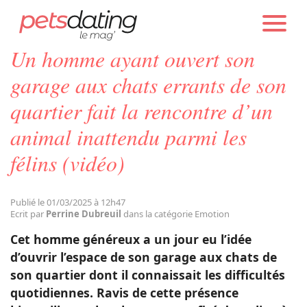
PETS DATING
ACTUALITÉS
EMOTION
Un homme ayant ouvert son
Chien
garage aux chats errants de son
quartier fait la rencontre d’un
Chat
animal inattendu parmi les
félins (vidéo)
Faits Divers
Emotion
Publié le 01/03/2025 à 12h47
Ecrit par
Perrine Dubreuil
dans la catégorie Emotion
Cet homme généreux a un jour eu l’idée
Tops
d’ouvrir l’espace de son garage aux chats de
son quartier dont il connaissait les difficultés
Sauvetages
quotidiennes. Ravis de cette présence