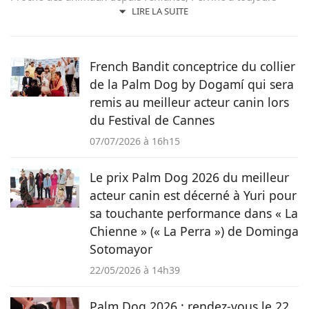
évolué aux côtés de chats, de chiens ou encore d'oiseaux.
LIRE LA SUITE
Après un cursus littéraire et artistique, elle s'oriente
naturellement vers la rédaction et prend beaucoup de plaisir
à raconter les histoires de nos amis à quatre pattes pour le
French Bandit conceptrice du collier
magazine Pets Dating.
de la Palm Dog by Dogamí qui sera
remis au meilleur acteur canin lors
du Festival de Cannes
07/07/2026 à 16h15
Le prix Palm Dog 2026 du meilleur
acteur canin est décerné à Yuri pour
sa touchante performance dans « La
Chienne » (« La Perra ») de Dominga
Sotomayor
22/05/2026 à 14h39
Palm Dog 2026 : rendez-vous le 22