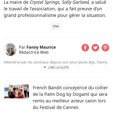
La maire de
Crystal Springs,
Sally Garland,
a salué
le travail de l’association, qui a fait preuve d’un
grand professionnalisme pour gérer la situation.
chat
Par
Fanny Maurice
Rédactrice Web
Attendrie par les animaux depuis son plus jeune âge, Fanny
n’a jamais vécu sans eux et partage actuellement son
LIRE LA SUITE
quotidien avec son chat Rosie. Suivant d’abord un cursus de
rédaction dans le domaine scientifique, elle a finalement
choisi de se former au sein du magazine Pets Dating pour
French Bandit conceptrice du collier
intégrer une communauté qui partage sa passion.
de la Palm Dog by Dogamí qui sera
remis au meilleur acteur canin lors
du Festival de Cannes