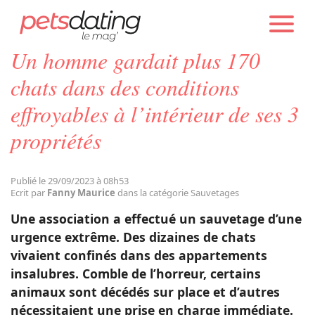
PETS DATING
ACTUALITÉS
SAUVETAGES
Un homme gardait plus 170
Chien
chats dans des conditions
effroyables à l’intérieur de ses 3
Chat
propriétés
Faits Divers
Publié le 29/09/2023 à 08h53
Ecrit par
Fanny Maurice
dans la catégorie Sauvetages
Emotion
Une association a effectué un sauvetage d’une
urgence extrême. Des dizaines de chats
Tops
vivaient confinés dans des appartements
insalubres. Comble de l’horreur, certains
animaux sont décédés sur place et d’autres
Sauvetages
nécessitaient une prise en charge immédiate.