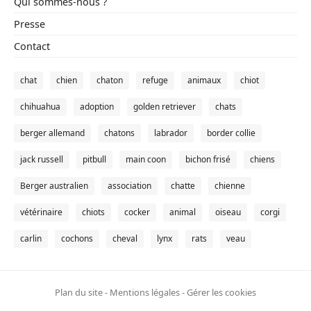
Qui sommes-nous ?
Presse
Contact
chat
chien
chaton
refuge
animaux
chiot
chihuahua
adoption
golden retriever
chats
berger allemand
chatons
labrador
border collie
jack russell
pitbull
main coon
bichon frisé
chiens
Berger australien
association
chatte
chienne
vétérinaire
chiots
cocker
animal
oiseau
corgi
carlin
cochons
cheval
lynx
rats
veau
Plan du site
-
Mentions légales
-
Gérer les cookies