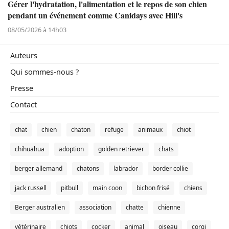
Gérer l'hydratation, l'alimentation et le repos de son chien
pendant un événement comme Canidays avec Hill's
08/05/2026 à 14h03
Auteurs
Qui sommes-nous ?
Presse
Contact
chat
chien
chaton
refuge
animaux
chiot
chihuahua
adoption
golden retriever
chats
berger allemand
chatons
labrador
border collie
jack russell
pitbull
main coon
bichon frisé
chiens
Berger australien
association
chatte
chienne
vétérinaire
chiots
cocker
animal
oiseau
corgi