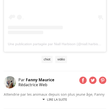
Une publication partagée par Niall Harbison (@niall.harbison)
chiot
vidéo
Par
Fanny Maurice
Rédactrice Web
Attendrie par les animaux depuis son plus jeune âge, Fanny
n’a jamais vécu sans eux et partage actuellement son
LIRE LA SUITE
quotidien avec son chat Rosie. Suivant d’abord un cursus de
rédaction dans le domaine scientifique, elle a finalement