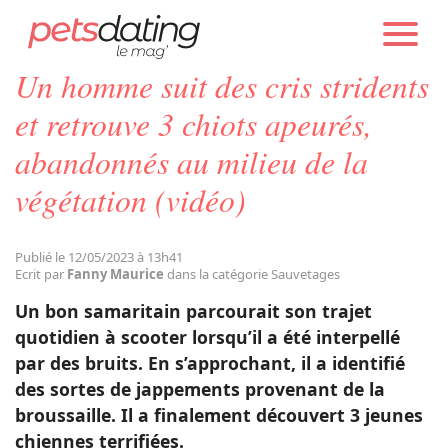
PETS DATING
ACTUALITÉS
SAUVETAGES
Un homme suit des cris stridents
Chien
et retrouve 3 chiots apeurés,
abandonnés au milieu de la
Chat
végétation (vidéo)
Faits Divers
Publié le 12/05/2023 à 13h41
Ecrit par
Fanny Maurice
dans la catégorie Sauvetages
Emotion
Un bon samaritain parcourait son trajet
quotidien à scooter lorsqu’il a été interpellé
Tops
par des bruits. En s’approchant, il a identifié
des sortes de jappements provenant de la
broussaille. Il a finalement découvert 3 jeunes
Sauvetages
chiennes terrifiées.