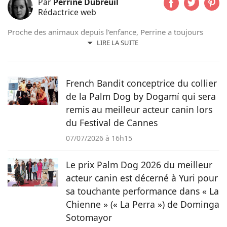
Par
Perrine Dubreuil
Rédactrice web
Proche des animaux depuis l'enfance, Perrine a toujours
évolué aux côtés de chats, de chiens ou encore d'oiseaux.
LIRE LA SUITE
Après un cursus littéraire et artistique, elle s'oriente
naturellement vers la rédaction et prend beaucoup de plaisir
à raconter les histoires de nos amis à quatre pattes pour le
French Bandit conceptrice du collier
magazine Pets Dating.
de la Palm Dog by Dogamí qui sera
remis au meilleur acteur canin lors
du Festival de Cannes
07/07/2026 à 16h15
Le prix Palm Dog 2026 du meilleur
acteur canin est décerné à Yuri pour
sa touchante performance dans « La
Chienne » (« La Perra ») de Dominga
Sotomayor