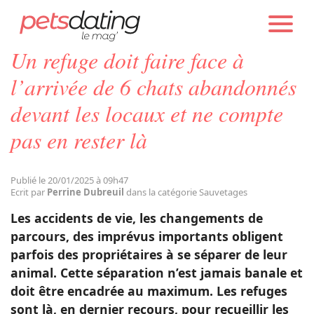
PETS DATING
ACTUALITÉS
SAUVETAGES
Un refuge doit faire face à
Chien
l’arrivée de 6 chats abandonnés
devant les locaux et ne compte
Chat
pas en rester là
Faits Divers
Publié le 20/01/2025 à 09h47
Ecrit par
Perrine Dubreuil
dans la catégorie Sauvetages
Emotion
Les accidents de vie, les changements de
parcours, des imprévus importants obligent
Tops
parfois des propriétaires à se séparer de leur
animal. Cette séparation n’est jamais banale et
doit être encadrée au maximum. Les refuges
Sauvetages
sont là, en dernier recours, pour recueillir les