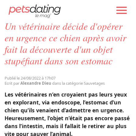
PETS DATING
ACTUALITÉS
SAUVETAGES
Un vétérinaire décide d'opérer
Chien
en urgence ce chien après avoir
fait la découverte d'un objet
Chat
stupéfiant dans son estomac
Faits Divers
Publié le 24/08/2022 à 17h07
Ecrit par
Alexandre Dieu
dans la catégorie Sauvetages
Emotion
Les vétérinaires n’en croyaient pas leurs yeux
en explorant, via endoscope, l’estomac d’un
Tops
chien qu’ils venaient d’admettre en urgence.
Heureusement, l’objet n’était pas encore passé
dans l’intestin, mais il fallait le retirer au plus
Sauvetages
vite pour sauver l’animal.