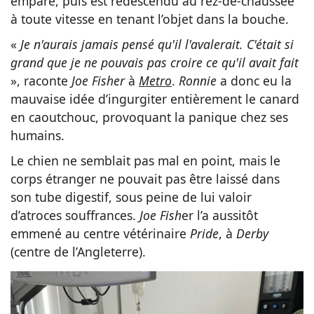
emparé, puis est redescendu au rez-de-chaussée
à toute vitesse en tenant l’objet dans la bouche.
«
Je n'aurais jamais pensé qu'il l'avalerait. C'était si
grand que je ne pouvais pas croire ce qu'il avait fait
», raconte
Joe Fisher
à
Metro
.
Ronnie
a donc eu la
mauvaise idée d’ingurgiter entièrement le canard
en caoutchouc, provoquant la panique chez ses
humains.
Le chien ne semblait pas mal en point, mais le
corps étranger ne pouvait pas être laissé dans
son tube digestif, sous peine de lui valoir
d’atroces souffrances.
Joe Fish
er l’a aussitôt
emmené au centre vétérinaire
Pride
, à
Derby
(centre de l’Angleterre).