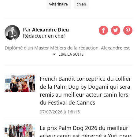
vétérinaire
chien
Par
Alexandre Dieu
Rédacteur en chef
Diplômé d’un Master Métiers de la rédaction, Alexandre est
un amoureux des chiens depuis son plus jeune âge. Après
LIRE LA SUITE
avoir grandi avec de nombreux chiens, cet adorateur des
Beaucerons vous déniche chaque jour les actualités qui vont
vous émouvoir et vous informer sur nos compagnons
French Bandit conceptrice du collier
préférés.
de la Palm Dog by Dogamí qui sera
remis au meilleur acteur canin lors
du Festival de Cannes
07/07/2026 à 16h15
Le prix Palm Dog 2026 du meilleur
acteur canin est décerné à Yuri pour