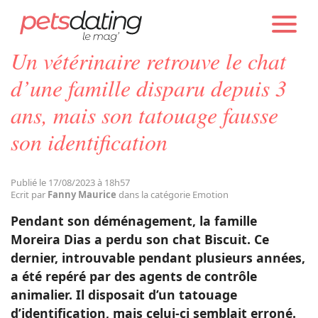
PETS DATING
ACTUALITÉS
EMOTION
Un vétérinaire retrouve le chat
Chien
d’une famille disparu depuis 3
ans, mais son tatouage fausse
Chat
son identification
Faits Divers
Publié le 17/08/2023 à 18h57
Ecrit par
Fanny Maurice
dans la catégorie Emotion
Emotion
Pendant son déménagement, la famille
Moreira Dias
a perdu son chat
Biscuit
. Ce
Tops
dernier, introuvable pendant plusieurs années,
a été repéré par des agents de contrôle
animalier. Il disposait d’un tatouage
Sauvetages
d’identification, mais celui-ci semblait erroné.