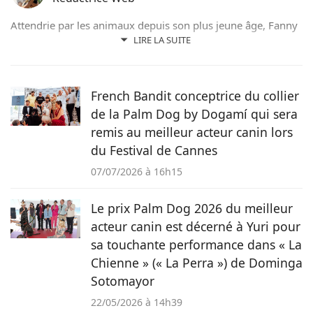
Attendrie par les animaux depuis son plus jeune âge, Fanny
n’a jamais vécu sans eux et partage actuellement son
LIRE LA SUITE
quotidien avec son chat Rosie. Suivant d’abord un cursus de
rédaction dans le domaine scientifique, elle a finalement
choisi de se former au sein du magazine Pets Dating pour
French Bandit conceptrice du collier
intégrer une communauté qui partage sa passion.
de la Palm Dog by Dogamí qui sera
remis au meilleur acteur canin lors
du Festival de Cannes
07/07/2026 à 16h15
Le prix Palm Dog 2026 du meilleur
acteur canin est décerné à Yuri pour
sa touchante performance dans « La
Chienne » (« La Perra ») de Dominga
Sotomayor
22/05/2026 à 14h39