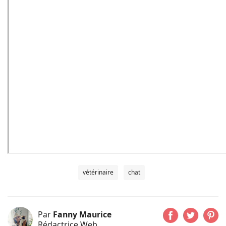
vétérinaire
chat
Par
Fanny Maurice
Rédactrice Web