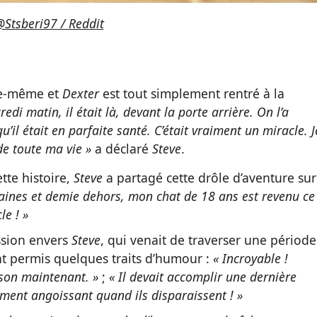
Stsberi97 / Reddit
lle-même et
Dexter
est tout simplement rentré à la
redi matin, il était là, devant la porte arrière. On l’a
’il était en parfaite santé. C’était vraiment un miracle. J
de toute ma vie »
a déclaré
Steve
.
tte histoire,
Steve
a partagé cette drôle d’aventure sur
maines et demie dehors, mon chat de 18 ans est revenu ce
le ! »
ssion envers
Steve
, qui venait de traverser une période
t permis quelques traits d’humour :
« Incroyable !
aison maintenant. »
;
« Il devait accomplir une dernière
iment angoissant quand ils disparaissent ! »