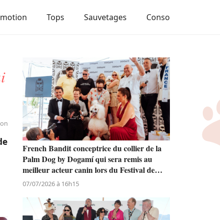
Emotion
Tops
Sauvetages
Conso
i
ion
de
French Bandit conceptrice du collier de la
Palm Dog by Dogamí qui sera remis au
meilleur acteur canin lors du Festival de
Cannes
07/07/2026 à 16h15