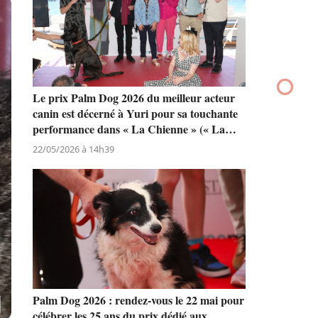
Le prix Palm Dog 2026 du meilleur acteur
canin est décerné à Yuri pour sa touchante
performance dans « La Chienne » (« La
Perra ») de Dominga Sotomayor
22/05/2026 à 14h39
Palm Dog 2026 : rendez-vous le 22 mai pour
célébrer les 25 ans du prix dédié aux