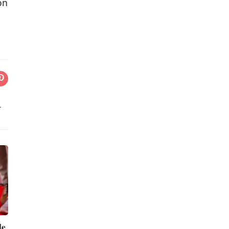
on
r
le