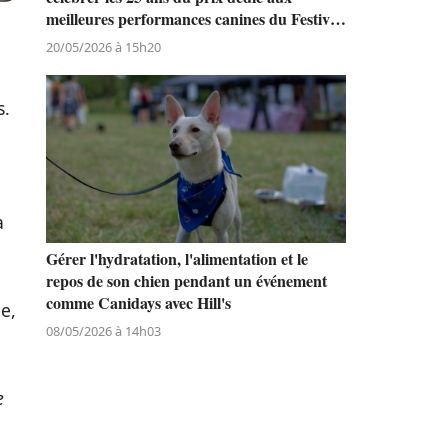
meilleures performances canines du Festival
de Cannes
20/05/2026 à 15h20
s.
a
Gérer l'hydratation, l'alimentation et le
repos de son chien pendant un événement
comme Canidays avec Hill's
e,
08/05/2026 à 14h03
e