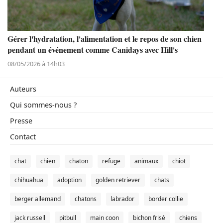
Gérer l'hydratation, l'alimentation et le repos de son chien
pendant un événement comme Canidays avec Hill's
08/05/2026 à 14h03
Auteurs
Qui sommes-nous ?
Presse
Contact
chat
chien
chaton
refuge
animaux
chiot
chihuahua
adoption
golden retriever
chats
berger allemand
chatons
labrador
border collie
jack russell
pitbull
main coon
bichon frisé
chiens