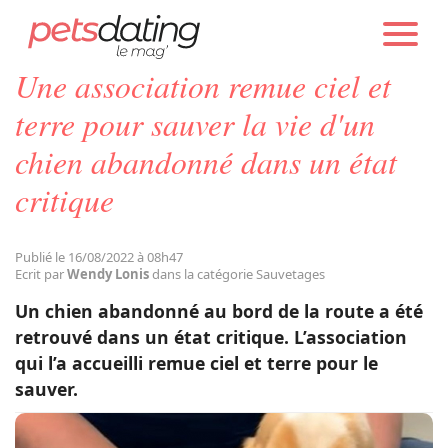
PETS DATING
ACTUALITÉS
SAUVETAGES
Une association remue ciel et
Chien
terre pour sauver la vie d'un
chien abandonné dans un état
Chat
critique
Faits Divers
Publié le 16/08/2022 à 08h47
Ecrit par
Wendy Lonis
dans la catégorie Sauvetages
Emotion
Un chien abandonné au bord de la route a été
retrouvé dans un état critique. L’association
Tops
qui l’a accueilli remue ciel et terre pour le
sauver.
Sauvetages