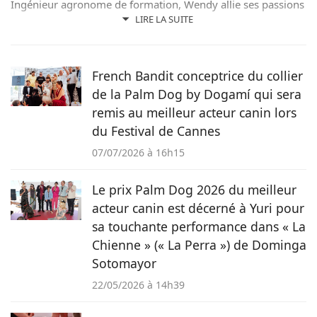
Ingénieur agronome de formation, Wendy allie ses passions
pour les mots et les animaux en écrivant pour Pets-dating.
LIRE LA SUITE
Rédactrice web indépendante, elle partage sa maison avec
de nombreux amis à poils ou à plumes : un berger
australien, des poules et même des pigeons voyageurs !
French Bandit conceptrice du collier
de la Palm Dog by Dogamí qui sera
remis au meilleur acteur canin lors
du Festival de Cannes
07/07/2026 à 16h15
Le prix Palm Dog 2026 du meilleur
acteur canin est décerné à Yuri pour
sa touchante performance dans « La
Chienne » (« La Perra ») de Dominga
Sotomayor
22/05/2026 à 14h39