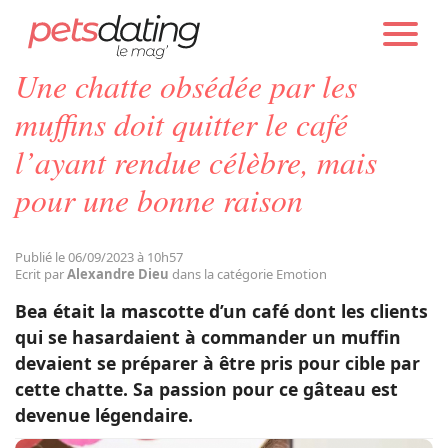
PETS DATING
ACTUALITÉS
EMOTION
Une chatte obsédée par les
Chien
muffins doit quitter le café
l’ayant rendue célèbre, mais
Chat
pour une bonne raison
Faits Divers
Publié le 06/09/2023 à 10h57
Ecrit par
Alexandre Dieu
dans la catégorie Emotion
Emotion
Bea était la mascotte d’un café dont les clients
qui se hasardaient à commander un muffin
Tops
devaient se préparer à être pris pour cible par
cette chatte. Sa passion pour ce gâteau est
devenue légendaire.
Sauvetages