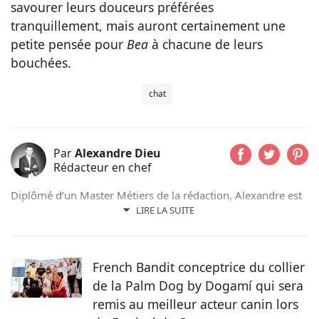
savourer leurs douceurs préférées
tranquillement, mais auront certainement une
petite pensée pour
Bea
à chacune de leurs
bouchées.
chat
Par
Alexandre Dieu
Rédacteur en chef
Diplômé d’un Master Métiers de la rédaction, Alexandre est
un amoureux des chiens depuis son plus jeune âge. Après
LIRE LA SUITE
avoir grandi avec de nombreux chiens, cet adorateur des
Beaucerons vous déniche chaque jour les actualités qui vont
vous émouvoir et vous informer sur nos compagnons
French Bandit conceptrice du collier
préférés.
de la Palm Dog by Dogamí qui sera
remis au meilleur acteur canin lors