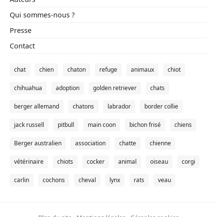
Qui sommes-nous ?
Presse
Contact
chat
chien
chaton
refuge
animaux
chiot
chihuahua
adoption
golden retriever
chats
berger allemand
chatons
labrador
border collie
jack russell
pitbull
main coon
bichon frisé
chiens
Berger australien
association
chatte
chienne
vétérinaire
chiots
cocker
animal
oiseau
corgi
carlin
cochons
cheval
lynx
rats
veau