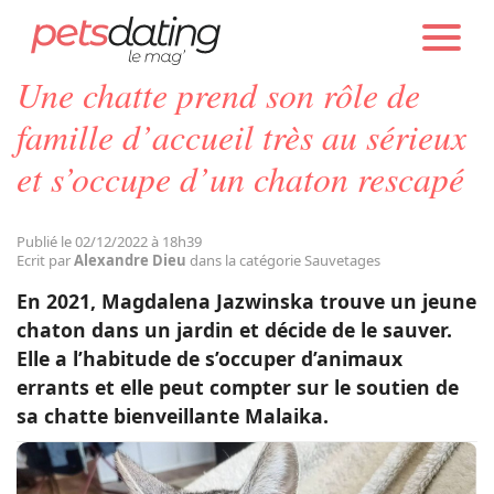
PETS DATING
ACTUALITÉS
SAUVETAGES
Une chatte prend son rôle de
Chien
famille d’accueil très au sérieux
et s’occupe d’un chaton rescapé
Chat
Publié le 02/12/2022 à 18h39
Faits Divers
Ecrit par
Alexandre Dieu
dans la catégorie Sauvetages
En 2021, Magdalena Jazwinska
trouve un jeune
Emotion
chaton dans un jardin et décide de le sauver.
Elle a l’habitude de s’occuper d’animaux
errants et elle peut compter sur le soutien de
Tops
sa chatte bienveillante Malaika.
Sauvetages