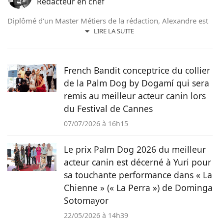
Rédacteur en chef
Diplômé d’un Master Métiers de la rédaction, Alexandre est
un amoureux des chiens depuis son plus jeune âge. Après
LIRE LA SUITE
avoir grandi avec de nombreux chiens, cet adorateur des
Beaucerons vous déniche chaque jour les actualités qui vont
vous émouvoir et vous informer sur nos compagnons
French Bandit conceptrice du collier
préférés.
de la Palm Dog by Dogamí qui sera
remis au meilleur acteur canin lors
du Festival de Cannes
07/07/2026 à 16h15
Le prix Palm Dog 2026 du meilleur
acteur canin est décerné à Yuri pour
sa touchante performance dans « La
Chienne » (« La Perra ») de Dominga
Sotomayor
22/05/2026 à 14h39