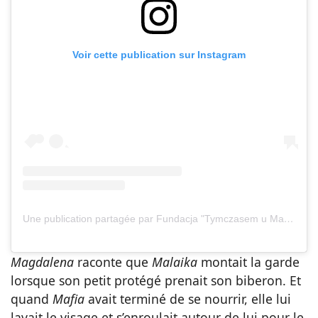
Voir cette publication sur Instagram
Une publication partagée par Fundacja "Tymczasem u Magdy" (@tymczasemumagdy)
Magdalena
raconte que
Malaika
montait la garde
lorsque son petit protégé prenait son biberon. Et
quand
Mafia
avait terminé de se nourrir, elle lui
lavait le visage et s’enroulait autour de lui pour le