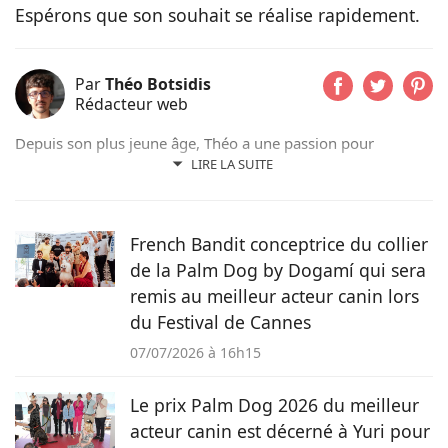
Espérons que son souhait se réalise rapidement.
Par
Théo Botsidis
Rédacteur web
Depuis son plus jeune âge, Théo a une passion pour
l’écriture. Aujourd’hui rédacteur web, il prend plaisir à
LIRE LA SUITE
partager ses découvertes sur le monde animal, qu’il s’agisse
d’actualités, de conseils pratiques ou d’histoires
émouvantes.
French Bandit conceptrice du collier
de la Palm Dog by Dogamí qui sera
remis au meilleur acteur canin lors
du Festival de Cannes
07/07/2026 à 16h15
Le prix Palm Dog 2026 du meilleur
acteur canin est décerné à Yuri pour