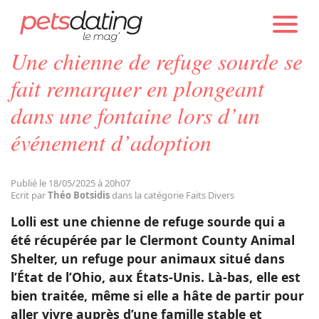
PETS DATING
ACTUALITÉS
FAITS DIVERS
Une chienne de refuge sourde se
Chien
fait remarquer en plongeant
dans une fontaine lors d’un
Chat
événement d’adoption
Faits Divers
Publié le 18/05/2025 à 20h07
Ecrit par
Théo Botsidis
dans la catégorie Faits Divers
Emotion
Lolli est une chienne de refuge sourde qui a
été récupérée par le Clermont County Animal
Tops
Shelter, un refuge pour animaux situé dans
l’État de l’Ohio, aux États-Unis. Là-bas, elle est
bien traitée, même si elle a hâte de partir pour
Sauvetages
aller vivre auprès d’une famille stable et