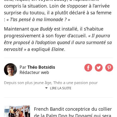
compris la situation. Loin de s’opposer à l’arrivée
surprise du toutou, il a plutôt déclaré à sa femme
:
« T’as pensé à ma limonade ? »
Maintenant que
Buddy
est installé, il s’habitue
progressivement à son foyer d’accueil.
« Il pourra
être proposé à l’adoption quand il aura surmonté sa
nervosité »
a expliqué
Elaine
.
Par
Théo Botsidis
Rédacteur web
Depuis son plus jeune âge, Théo a une passion pour
l’écriture. Aujourd’hui rédacteur web, il prend plaisir à
LIRE LA SUITE
partager ses découvertes sur le monde animal, qu’il s’agisse
d’actualités, de conseils pratiques ou d’histoires
émouvantes.
French Bandit conceptrice du collier
de la Palm Dog by Dogamí qui sera