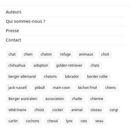
Auteurs
Qui sommes-nous ?
Presse
Contact
chat
chien
chaton
refuge
animaux
chiot
chihuahua
adoption
golden retriever
chats
berger allemand
chatons
labrador
border collie
jack russell
pitbull
main coon
bichon frisé
chiens
Berger australien
association
chatte
chienne
vétérinaire
chiots
cocker
animal
oiseau
corgi
carlin
cochons
cheval
lynx
rats
veau