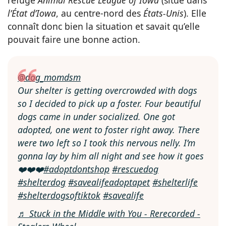
l’État d’Iowa
, au centre-nord des
États-Unis
). Elle
connaît donc bien la situation et savait qu’elle
pouvait faire une bonne action.
@dog_momdsm
Our shelter is getting overcrowded with dogs
so I decided to pick up a foster. Four beautiful
dogs came in under socialized. One got
adopted, one went to foster right away. There
were two left so I took this nervous nelly. I’m
gonna lay by him all night and see how it goes
❤️❤️❤️
#adoptdontshop
#rescuedog
#shelterdog
#savealifeadoptapet
#shelterlife
#shelterdogsoftiktok
#savealife
♬ Stuck in the Middle with You - Rerecorded -