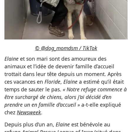
© @dog_momdsm / TikTok
Elaine
et son mari sont des amoureux des
animaux et l’idée de devenir famille d’accueil
trottait dans leur tête depuis un moment. Après
ces vacances en
Floride
,
Elaine
a estimé qu’il était
temps de sauter le pas.
« Notre refuge commence à
être surchargé de chiens, alors j’ai décidé d’en
prendre un en famille d’accueil »
a-t-elle expliqué
chez
Newsweek
.
Depuis plus d’un an,
Elaine
est bénévole au
refuge
Animal Rescue League of Iowa
(situé dans