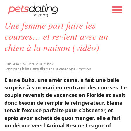
PETS DATING
ACTUALITÉS
EMOTION
Une femme part faire les
Chien
courses… et revient avec un
chien à la maison (vidéo)
Chat
Publié le 12/08/2025 à 21h47
Faits Divers
Ecrit par
Théo Botsidis
dans la catégorie Emotion
Elaine Buhs, une américaine, a fait une belle
Emotion
surprise à son mari en rentrant des courses. Le
couple revenait de vacances en Floride et avait
donc besoin de remplir le réfrigérateur. Elaine
Tops
tenait l’excuse parfaite pour s’absenter, et
après avoir acheté de quoi manger, elle a fait
Sauvetages
un détour vers l’Animal Rescue League of