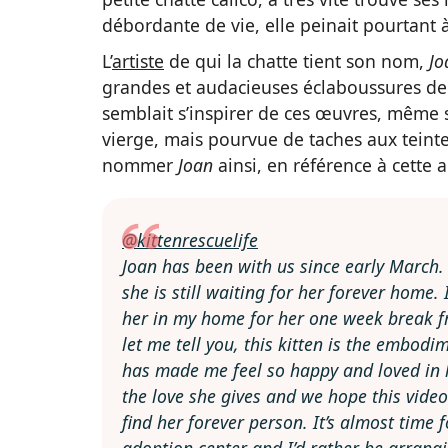
débordante de vie, elle peinait pourtant 
L’
artiste
de qui la chatte tient son nom,
Jo
grandes et audacieuses éclaboussures de
semblait s’inspirer de ces œuvres, même si
vierge, mais pourvue de taches aux teinte
nommer
Joan
ainsi, en référence à cette ar
@kittenrescuelife
Joan has been with us since early March.
she is still waiting for her forever home. 
her in my home for her one week break f
let me tell you, this kitten is the embodi
has made me feel so happy and loved in 
the love she gives and we hope this vide
find her forever person. It’s almost time f
adoption center and I’d rather be arrangi