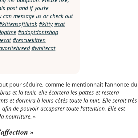
s post and if you’re
ou can message us or check out
#kittensoftiktok
#kitty
#cat
doptme
#adoptdontshop
uecat
#rescuekitten
avoritebreed
#whitecat
it tout pour séduire, comme le mentionnait l’annonce du
as et la tenir, elle écartera les pattes et restera
nts et dormira à leurs côtés toute la nuit. Elle serait très
afin de pouvoir accaparer toute l’attention. Elle est
la nourriture.
»
’affection »