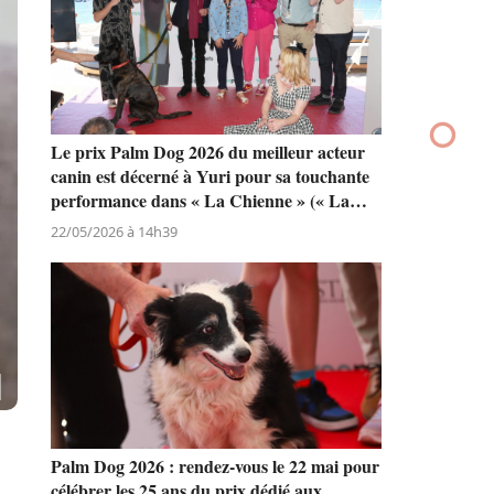
Le prix Palm Dog 2026 du meilleur acteur
canin est décerné à Yuri pour sa touchante
performance dans « La Chienne » (« La
Perra ») de Dominga Sotomayor
22/05/2026 à 14h39
Palm Dog 2026 : rendez-vous le 22 mai pour
célébrer les 25 ans du prix dédié aux