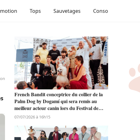
Emotion
Tops
Sauvetages
Conso
ion
French Bandit conceptrice du collier de la
es
Palm Dog by Dogamí qui sera remis au
meilleur acteur canin lors du Festival de
Cannes
07/07/2026 à 16h15