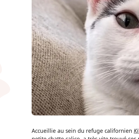
Accueillie au sein du refuge californien
Ki
petite chatte calico, a très vite trouvé se