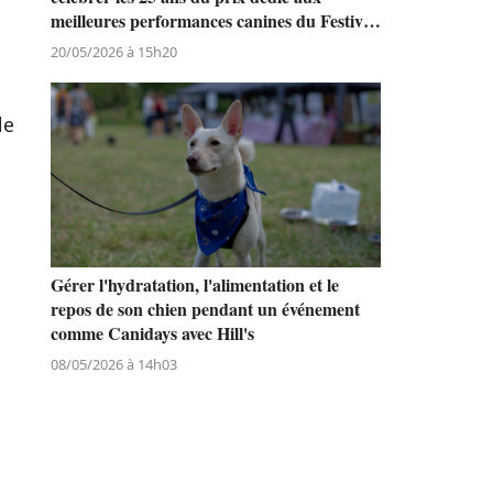
meilleures performances canines du Festival
de Cannes
20/05/2026 à 15h20
le
Gérer l'hydratation, l'alimentation et le
repos de son chien pendant un événement
comme Canidays avec Hill's
08/05/2026 à 14h03