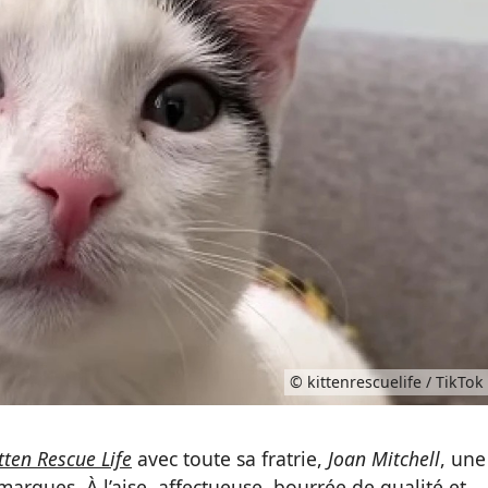
© kittenrescuelife / TikTok
tten Rescue Life
avec toute sa fratrie,
Joan Mitchell
, une
s marques. À l’aise, affectueuse, bourrée de qualité et