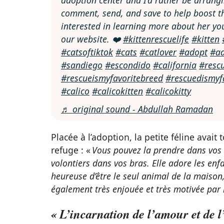
comment, send, and save to help boost thi
interested in learning more about her y
our website. ❤️
#kittenrescuelife
#kitten
#catsoftiktok
#cats
#catlover
#adopt
#a
#sandiego
#escondido
#california
#resc
#rescueismyfavoritebreed
#rescuedismyf
#calico
#calicokitten
#calicokitty
♬ original sound - Abdullah Ramadan
Placée à l’adoption, la petite féline ava
refuge : «
Vous pouvez la prendre dans vos br
volontiers dans vos bras. Elle adore les enfa
heureuse d’être le seul animal de la maison, 
également très enjouée et très motivée par 
« L’incarnation de l’amour et de l