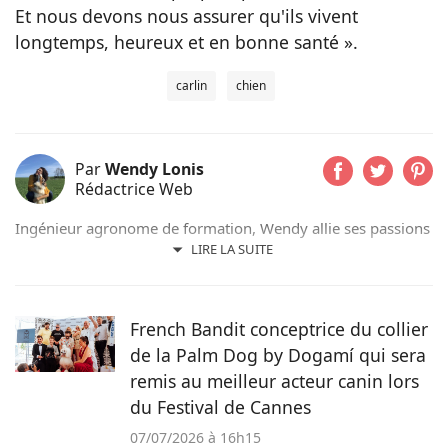
Et nous devons nous assurer qu'ils vivent
longtemps, heureux et en bonne santé ».
carlin
chien
Par
Wendy Lonis
Rédactrice Web
Ingénieur agronome de formation, Wendy allie ses passions
pour les mots et les animaux en écrivant pour Pets-dating.
LIRE LA SUITE
Rédactrice web indépendante, elle partage sa maison avec
de nombreux amis à poils ou à plumes : un berger
australien, des poules et même des pigeons voyageurs !
French Bandit conceptrice du collier
de la Palm Dog by Dogamí qui sera
remis au meilleur acteur canin lors
du Festival de Cannes
07/07/2026 à 16h15