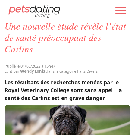
PETS DATING
ACTUALITÉS
FAITS DIVERS
Une nouvelle étude révèle l’état
Chien
de santé préoccupant des
Carlins
Chat
Publié le 04/06/2022 à 15h47
Faits Divers
Ecrit par
Wendy Lonis
dans la catégorie Faits Divers
Les résultats des recherches menées par le
Emotion
Royal Veterinary College sont sans appel : la
santé des Carlins est en grave danger.
Tops
Sauvetages