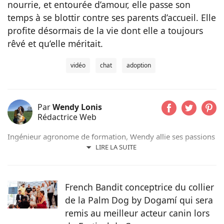
nourrie, et entourée d’amour, elle passe son
temps à se blottir contre ses parents d’accueil. Elle
profite désormais de la vie dont elle a toujours
rêvé et qu’elle méritait.
vidéo
chat
adoption
Par
Wendy Lonis
Rédactrice Web
Ingénieur agronome de formation, Wendy allie ses passions
pour les mots et les animaux en écrivant pour Pets-dating.
LIRE LA SUITE
Rédactrice web indépendante, elle partage sa maison avec
de nombreux amis à poils ou à plumes : un berger
australien, des poules et même des pigeons voyageurs !
French Bandit conceptrice du collier
de la Palm Dog by Dogamí qui sera
remis au meilleur acteur canin lors