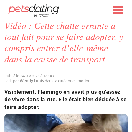
PETS DATING
ACTUALITÉS
EMOTION
Vidéo : Cette chatte errante a
Chien
tout fait pour se faire adopter, y
compris entrer d’elle-même
Chat
dans la caisse de transport
Faits Divers
Publié le 24/03/2023 à 18h49
Ecrit par
Wendy Lonis
dans la catégorie Emotion
Emotion
Visiblement, Flamingo en avait plus qu’assez
de vivre dans la rue. Elle était bien décidée à se
Tops
faire adopter.
Sauvetages