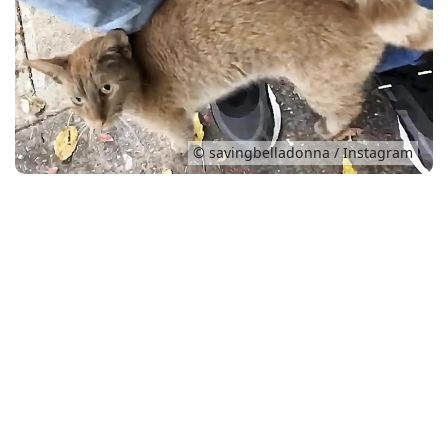
Conso
© savingbelladonna / Instagram