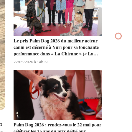
Le prix Palm Dog 2026 du meilleur acteur
canin est décerné à Yuri pour sa touchante
performance dans « La Chienne » (« La
Perra ») de Dominga Sotomayor
22/05/2026 à 14h39
p
Palm Dog 2026 : rendez-vous le 22 mai pour
célébrer les 25 ans du prix dédié aux
s.