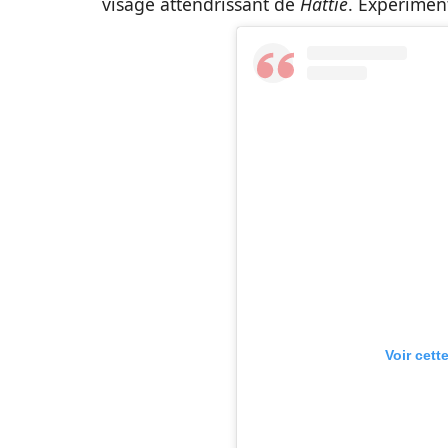
visage attendrissant de
Hattie
. Expériment
Voir cett