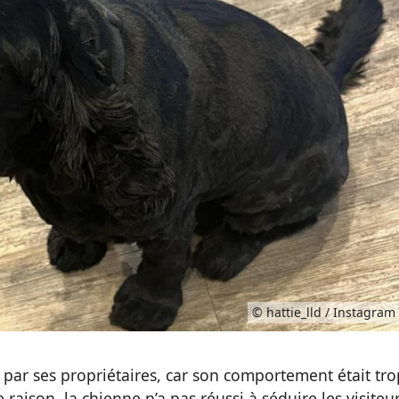
© hattie_lld / Instagram
ar ses propriétaires, car son comportement était tro
aison, la chienne n’a pas réussi à séduire les visiteur