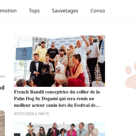
Emotion
Tops
Sauvetages
Conso
ion
nd
French Bandit conceptrice du collier de la
Palm Dog by Dogamí qui sera remis au
meilleur acteur canin lors du Festival de
Cannes
07/07/2026 à 16h15