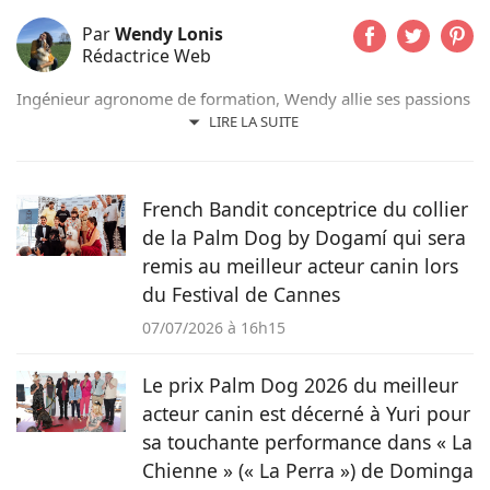
Par
Wendy Lonis
Rédactrice Web
Ingénieur agronome de formation, Wendy allie ses passions
pour les mots et les animaux en écrivant pour Pets-dating.
LIRE LA SUITE
Rédactrice web indépendante, elle partage sa maison avec
de nombreux amis à poils ou à plumes : un berger
australien, des poules et même des pigeons voyageurs !
French Bandit conceptrice du collier
de la Palm Dog by Dogamí qui sera
remis au meilleur acteur canin lors
du Festival de Cannes
07/07/2026 à 16h15
Le prix Palm Dog 2026 du meilleur
acteur canin est décerné à Yuri pour
sa touchante performance dans « La
Chienne » (« La Perra ») de Dominga