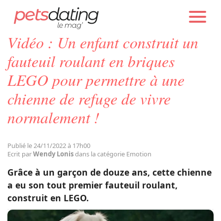
PETS DATING
ACTUALITÉS
EMOTION
Vidéo : Un enfant construit un
Chien
fauteuil roulant en briques
LEGO pour permettre à une
Chat
chienne de refuge de vivre
normalement !
Faits Divers
Emotion
Publié le 24/11/2022 à 17h00
Ecrit par
Wendy Lonis
dans la catégorie Emotion
Grâce à un garçon de douze ans, cette chienne
Tops
a eu son tout premier fauteuil roulant,
construit en LEGO.
Sauvetages