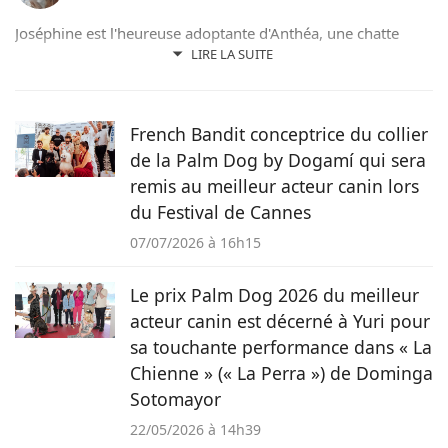
Joséphine est l'heureuse adoptante d'Anthéa, une chatte
issue d'un refuge de sa région ; et de Lizzy, une chienne qui
LIRE LA SUITE
a connu l'errance en Roumanie. Passionnée d’animaux, de
lecture et d’écriture, elle utilise sa plume aiguisée au service
des animaux et de tous ceux qui les aiment sur Pets-
French Bandit conceptrice du collier
Dating.com
de la Palm Dog by Dogamí qui sera
remis au meilleur acteur canin lors
du Festival de Cannes
07/07/2026 à 16h15
Le prix Palm Dog 2026 du meilleur
acteur canin est décerné à Yuri pour
sa touchante performance dans « La
Chienne » (« La Perra ») de Dominga
Sotomayor
22/05/2026 à 14h39