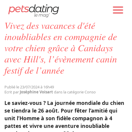
PETS DATING
ACTUALITÉS
CONSO
Vivez des vacances d'été
Chien
inoubliables en compagnie de
votre chien grâce à Canidays
Chat
avec Hill's, l’évènement canin
festif de l’année
Faits Divers
Emotion
Publié le 23/07/2024 à 16h49
Ecrit par
Joséphine Voisart
dans la catégorie Conso
Le saviez-vous ? La journée mondiale du chien
Tops
se tiendra le 26 août. Pour fêter l’amitié qui
unit l’Homme à son fidèle compagnon à 4
Sauvetages
pattes et vivre une aventure inoubliable