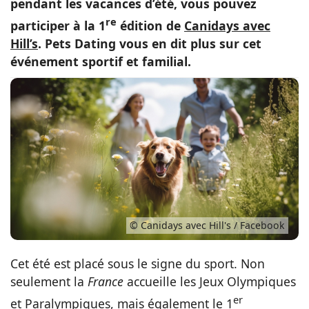
pendant les vacances d’été, vous pouvez
Conso
re
participer à la 1
édition de
Canidays avec
Hill’s
. Pets Dating vous en dit plus sur cet
événement sportif et familial.
© Canidays avec Hill's / Facebook
Cet été est placé sous le signe du sport. Non
seulement la
France
accueille les Jeux Olympiques
er
et Paralympiques, mais également le 1