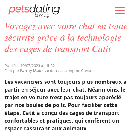
PETS DATING
ACTUALITÉS
CONSO
Voyagez avec votre chat en toute
Chien
sécurité grâce à la technologie
des cages de transport Catit
Chat
Publié le 19/07/2023 à 11h32
Faits Divers
Ecrit par
Fanny Maurice
dans la catégorie Conso
Les vacanciers sont toujours plus nombreux à
Emotion
partir en séjour avec leur chat. Néanmoins, le
trajet en voiture n’est pas toujours apprécié
par nos boules de poils. Pour faciliter cette
Tops
étape, Catit a conçu des cages de transport
confortables et pratiques, qui confèrent un
Sauvetages
espace rassurant aux animaux.