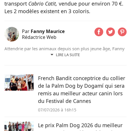
transport
Cabrio Catit,
vendue pour environ 70 €.
Les 2 modèles existent en 3 coloris.
Par
Fanny Maurice
Rédactrice Web
Attendrie par les animaux depuis son plus jeune âge, Fanny
n’a jamais vécu sans eux et partage actuellement son
LIRE LA SUITE
quotidien avec son chat Rosie. Suivant d’abord un cursus de
rédaction dans le domaine scientifique, elle a finalement
choisi de se former au sein du magazine Pets Dating pour
French Bandit conceptrice du collier
intégrer une communauté qui partage sa passion.
de la Palm Dog by Dogamí qui sera
remis au meilleur acteur canin lors
du Festival de Cannes
07/07/2026 à 16h15
Le prix Palm Dog 2026 du meilleur