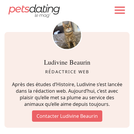
PETS DATING
AUTEURS
Chien
Chat
Ludivine Beaurin
Faits Divers
RÉDACTRICE WEB
Après des études d’Histoire, Ludivine s’est lancée
Emotion
dans la rédaction web. Aujourd’hui, c’est avec
plaisir qu’elle met sa plume au service des
animaux qu’elle aime depuis toujours.
Tops
Contacter Ludivine Beaurin
Sauvetages