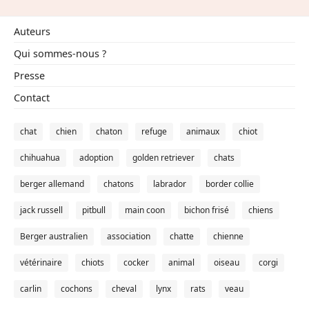
Auteurs
Qui sommes-nous ?
Presse
Contact
chat
chien
chaton
refuge
animaux
chiot
chihuahua
adoption
golden retriever
chats
berger allemand
chatons
labrador
border collie
jack russell
pitbull
main coon
bichon frisé
chiens
Berger australien
association
chatte
chienne
vétérinaire
chiots
cocker
animal
oiseau
corgi
carlin
cochons
cheval
lynx
rats
veau