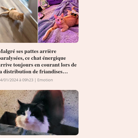
Malgré ses pattes arrière
paralysées, ce chat énergique
arrive toujours en courant lors de
a distribution de friandises
(vidéo)
4/01/2024 à 09h23 | Emotion