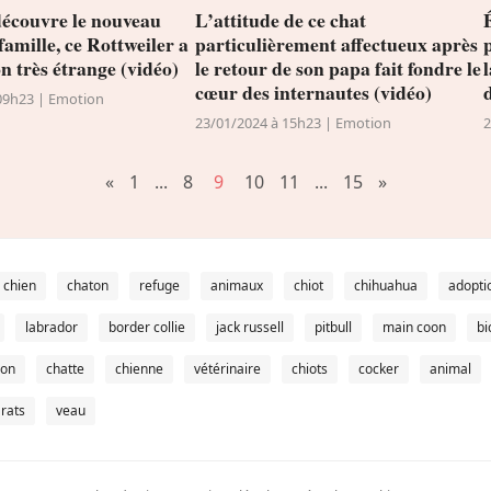
découvre le nouveau
L’attitude de ce chat
 famille, ce Rottweiler a
particulièrement affectueux après
n très étrange (vidéo)
le retour de son papa fait fondre le
cœur des internautes (vidéo)
09h23 | Emotion
23/01/2024 à 15h23 | Emotion
2
«
1
...
8
9
10
11
...
15
»
chien
chaton
refuge
animaux
chiot
chihuahua
adopti
labrador
border collie
jack russell
pitbull
main coon
bi
ion
chatte
chienne
vétérinaire
chiots
cocker
animal
rats
veau