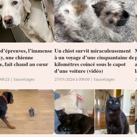
 d’épreuves, l’immense
Un chiot survit miraculeusement
ty, une chienne
à un voyage d’une cinquantaine de
e, fait chaud au cœur
kilomètres coincé sous le capot
d’une voiture (vidéo)
l
09h23 | Sauvetages
27/01/2024 à 09h09 | Sauvetages
2