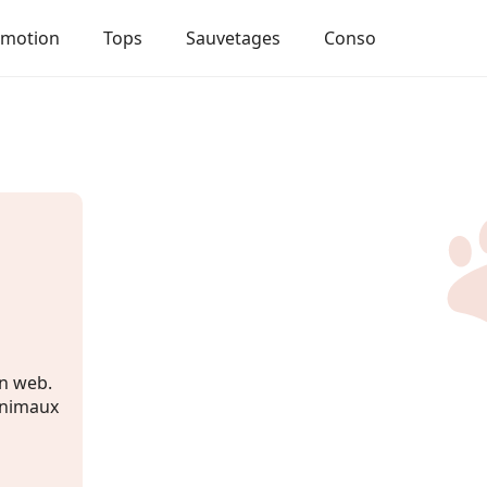
Emotion
Tops
Sauvetages
Conso
on web.
 animaux