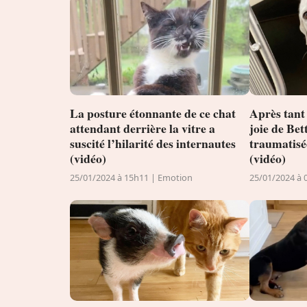
La posture étonnante de ce chat
Après tant
attendant derrière la vitre a
joie de Bet
suscité l’hilarité des internautes
traumatisé
(vidéo)
(vidéo)
25/01/2024 à 15h11 | Emotion
25/01/2024 à 