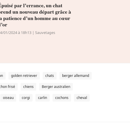
Épuisé par l’errance, un chat
prend un nouveau départ grâce à
la patience d’un homme au cœur
d’or
4/01/2024 à 18h13 | Sauvetages
on
golden retriever
chats
berger allemand
chon frisé
chiens
Berger australien
oiseau
corgi
carlin
cochons
cheval