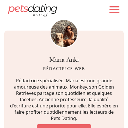
PETS DATING
AUTEURS
Chien
Chat
Maria Anki
Faits Divers
RÉDACTRICE WEB
Rédactrice spécialisée, Maria est une grande
Emotion
amoureuse des animaux. Monkey, son Golden
Retriever, partage son quotidien et quelques
facéties. Ancienne professeure, la qualité
Tops
d'écriture est une priorité pour elle. Elle espère en
faire profiter quotidiennement les lecteurs de
Pets Dating.
Sauvetages