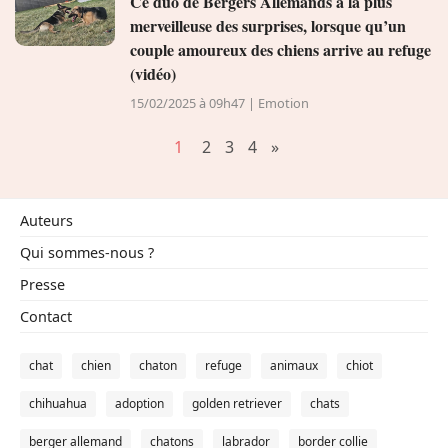
Ce duo de Bergers Allemands a la plus
merveilleuse des surprises, lorsque qu’un
couple amoureux des chiens arrive au refuge
(vidéo)
15/02/2025 à 09h47 | Emotion
1
2
3
4
»
Auteurs
Qui sommes-nous ?
Presse
Contact
chat
chien
chaton
refuge
animaux
chiot
chihuahua
adoption
golden retriever
chats
berger allemand
chatons
labrador
border collie