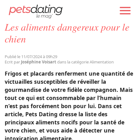
PETS DATING
GUIDES
CHIEN
ALIMENTATION
Les aliments dangereux pour le
Chien
chien
Chat
Publié le 11/07/2024 à 09h29
Ecrit par
Joséphine Voisart
dans la catégorie Alimentation
Faits Divers
Frigos et placards renferment une quantité de
victuailles susceptibles de réveiller la
gourmandise de votre fidèle compagnon. Mais
Emotion
tout ce qui est consommable par l’humain
n’est pas forcément bon pour lui. Dans cet
Tops
article, Pets Dating dresse la liste des
principaux aliments nocifs pour la santé de
votre chien, et vous aide à détecter une
Sauvetages
intoxication alimentaire.