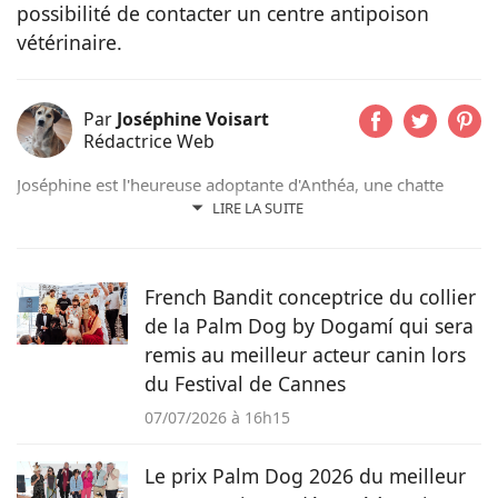
possibilité de contacter un centre antipoison
vétérinaire.
Par
Joséphine Voisart
Rédactrice Web
Joséphine est l'heureuse adoptante d'Anthéa, une chatte
issue d'un refuge de sa région ; et de Lizzy, une chienne qui
LIRE LA SUITE
a connu l'errance en Roumanie. Passionnée d’animaux, de
lecture et d’écriture, elle utilise sa plume aiguisée au service
des animaux et de tous ceux qui les aiment sur Pets-
French Bandit conceptrice du collier
Dating.com
de la Palm Dog by Dogamí qui sera
remis au meilleur acteur canin lors
du Festival de Cannes
07/07/2026 à 16h15
Le prix Palm Dog 2026 du meilleur