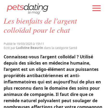
PETS DATING
GUIDES
CHAT
SANTÉ
Les bienfaits de l'argent
Chien
colloïdal pour le chat
Chat
Publié le 19/03/2025 à 15h11
Ecrit par
Ludivine Beaurin
dans la catégorie Santé
Faits Divers
Connaissez-vous l’argent colloïdal ? Utilisé
depuis des siècles en médecine humaine,
l’argent est un oligo-élément aux puissantes
Emotion
propriétés antibactériennes et anti-
inflammatoires qui est aujourd’hui de plus en
Tops
plus reconnu dans le domaine des soins pour
animaux de compagnie. Il faut dire que ce
remède naturel polyvalent peut soulager de
Sauvetages
nombreuses affections chez votre compagnon