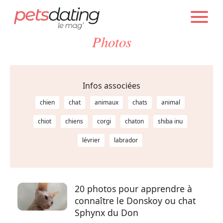
PETS DATING
INFOS
Photos
Chien
Chat
Infos associées
chien
chat
animaux
chats
animal
Faits Divers
chiot
chiens
corgi
chaton
shiba inu
lévrier
labrador
Emotion
Tops
20 photos pour apprendre à
connaître le Donskoy ou chat
Sauvetages
Sphynx du Don