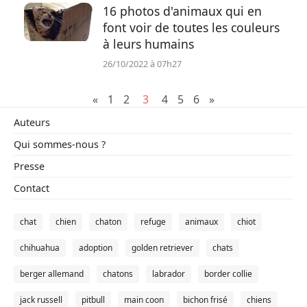
16 photos d'animaux qui en
font voir de toutes les couleurs
à leurs humains
26/10/2022 à 07h27
«
1
2
3
4
5
6
»
Auteurs
Qui sommes-nous ?
Presse
Contact
chat
chien
chaton
refuge
animaux
chiot
chihuahua
adoption
golden retriever
chats
berger allemand
chatons
labrador
border collie
jack russell
pitbull
main coon
bichon frisé
chiens