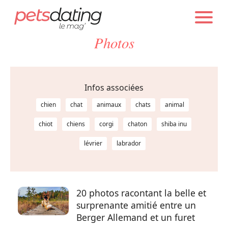
PETS DATING
INFOS
Photos
Chien
Chat
Infos associées
chien
chat
animaux
chats
animal
Faits Divers
chiot
chiens
corgi
chaton
shiba inu
lévrier
labrador
Emotion
Tops
20 photos racontant la belle et
surprenante amitié entre un
Sauvetages
Berger Allemand et un furet