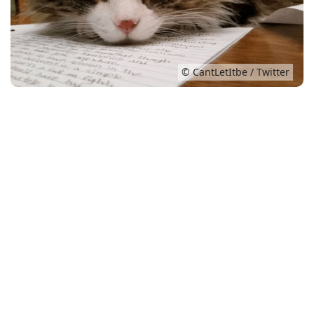
Conso
© CantLetItbe / Twitter