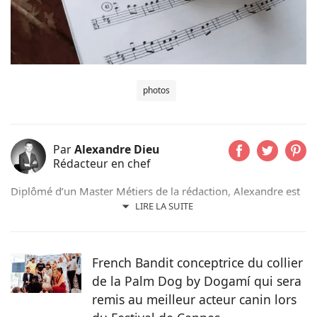
photos
Par
Alexandre Dieu
Rédacteur en chef
Diplômé d’un Master Métiers de la rédaction, Alexandre est
un amoureux des chiens depuis son plus jeune âge. Après
LIRE LA SUITE
avoir grandi avec de nombreux chiens, cet adorateur des
Beaucerons vous déniche chaque jour les actualités qui vont
vous émouvoir et vous informer sur nos compagnons
French Bandit conceptrice du collier
préférés.
de la Palm Dog by Dogamí qui sera
remis au meilleur acteur canin lors