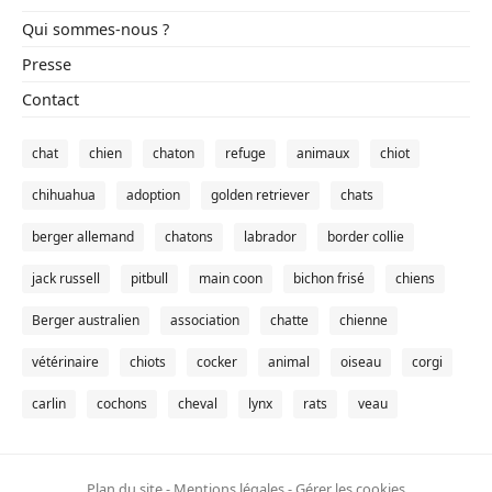
Qui sommes-nous ?
Presse
Contact
chat
chien
chaton
refuge
animaux
chiot
chihuahua
adoption
golden retriever
chats
berger allemand
chatons
labrador
border collie
jack russell
pitbull
main coon
bichon frisé
chiens
Berger australien
association
chatte
chienne
vétérinaire
chiots
cocker
animal
oiseau
corgi
carlin
cochons
cheval
lynx
rats
veau
Plan du site
-
Mentions légales
-
Gérer les cookies