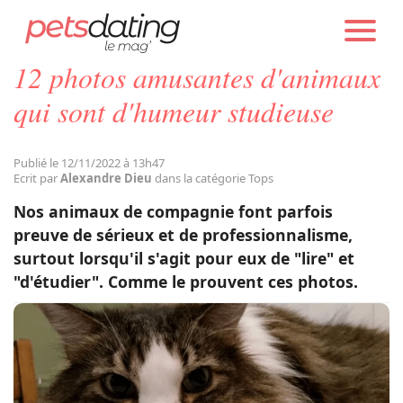
PETS DATING
ACTUALITÉS
TOPS
12 photos amusantes d'animaux
Chien
qui sont d'humeur studieuse
Chat
Publié le 12/11/2022 à 13h47
Ecrit par
Alexandre Dieu
dans la catégorie Tops
Faits Divers
Nos animaux de compagnie font parfois
preuve de sérieux et de professionnalisme,
surtout lorsqu'il s'agit pour eux de "lire" et
Emotion
"d'étudier". Comme le prouvent ces photos.
Tops
Sauvetages